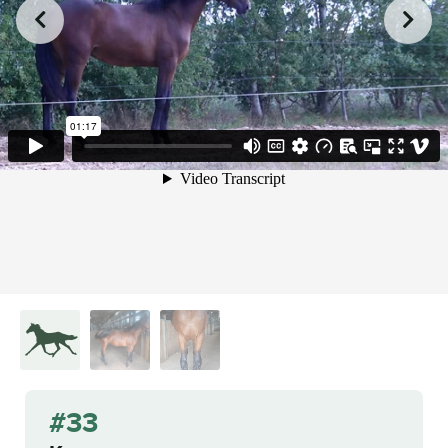
from
on
.
Komet
Bo Andersen
Vimeo
#33