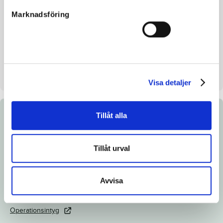
Inavelskoeff.
-
Marknadsföring
Mankhöjd/korshöjd
-
Uppfödare
Rasmussen Finn
Säljare
Stutteri Dings
Stallplats
Stall 36 Box 20
Visa detaljer
Tillåt alla
Dokument
Länk till Breedly.com
Tillåt urval
Ladda ned katalogsida
Veterinärintyg
Avvisa
Röntgenintyg
Operationsintyg