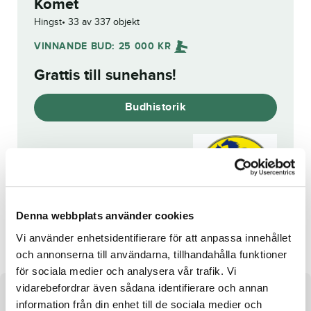
Komet
Hingst
33 av 337 objekt
VINNANDE BUD:
25 000
KR
Grattis till
sunehans
!
Budhistorik
Reg. nr.:
SE 21-3343
Denna webbplats använder cookies
Danish Delight
A Knight in Pj's
Vi använder enhetsidentifierare för att anpassa innehållet
och annonserna till användarna, tillhandahålla funktioner
för sociala medier och analysera vår trafik. Vi
vidarebefordrar även sådana identifierare och annan
Om hästen
information från din enhet till de sociala medier och