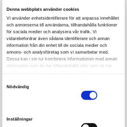
Denna webbplats använder cookies
Vi använder enhetsidentifierare för att anpassa innehållet
och annonserna till användarna, tillhandahålla funktioner
Fakta
för sociala medier och analysera vår trafik. Vi
vidarebefordrar även sådana identifierare och annan
Kön
Sto
information från din enhet till de sociala medier och
Född
2021-03-24
annons- och analysföretag som vi samarbetar med.
Dessa kan i sin tur kombinera informationen med annan
Far
Brillantissime
information som du har tillhandahållit eller som de har
Mor
Wink Spot
samlat in när du har använt deras tjänster.
Morfar
Dream Vacation
S
Nödvändig
a
Reg. nr.
SE 21-3229
m
Färg
Mörkbrun
t
Avelsindex
106
y
c
Inavelskoeff.
4.57%
Inställningar
k
Mankhöjd/korshöjd
-