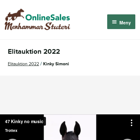
Hoppa
Hoppa
till
till
Meny
navigering
innehåll
Menhammar OnlineSales 2026
Elitauktion 2022
Derbyauktionen 2026
/
Elitauktion 2022
Kinky Simoni
Om oss
Så fungerar det
Logga in