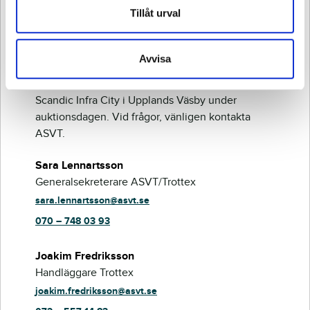
Vill du veta mer om
Tillåt urval
hästen?
Avvisa
Samtliga hästar kommer att finnas på plats på
Scandic Infra City i Upplands Väsby under
auktionsdagen. Vid frågor, vänligen kontakta
ASVT.
Sara Lennartsson
Generalsekreterare ASVT/Trottex
sara.lennartsson@asvt.se
070 – 748 03 93
Joakim Fredriksson
Handläggare Trottex
joakim.fredriksson@asvt.se