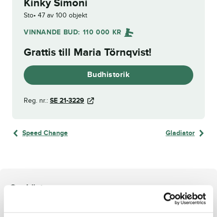
Kinky Simoni
Sto
47 av 100 objekt
VINNANDE BUD:
110 000
KR
Grattis till
Maria Törnqvist
!
Budhistorik
Reg. nr.:
SE 21-3229
Speed Change
Gladiator
Om hästen
e. Brillantissime u. Wink Spot ue. Dream Vacation