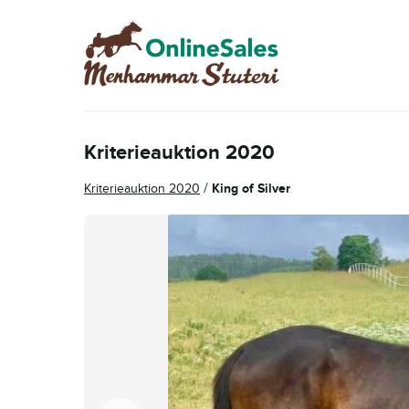
Hoppa
Hoppa
till
till
navigering
innehåll
Kriterieauktion 2020
/
Kriterieauktion 2020
King of Silver