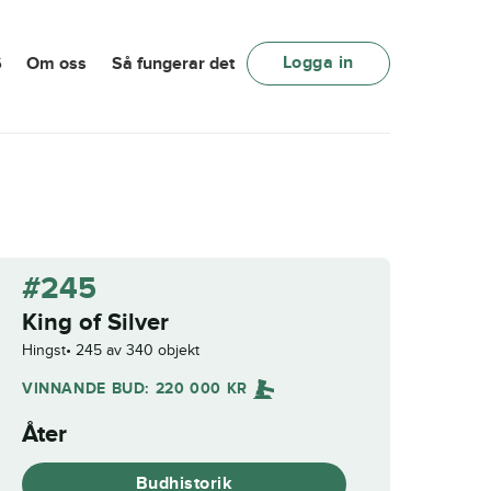
Logga in
6
Om oss
Så fungerar det
#245
King of Silver
Hingst
245 av 340 objekt
VINNANDE BUD:
220 000
KR
Åter
Budhistorik