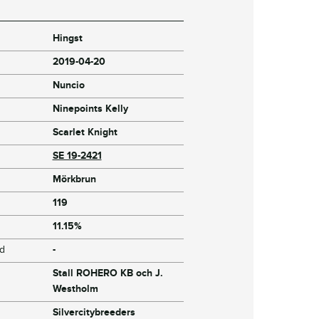
Hingst
2019-04-20
Nuncio
Ninepoints Kelly
Scarlet Knight
SE 19-2421
Mörkbrun
119
11.15%
jd
-
Stall ROHERO KB och J.
Westholm
Silvercitybreeders