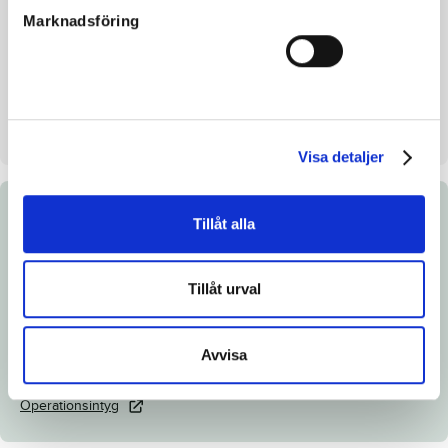
Marknadsföring
Mankhöjd/korshöjd
150/152 cm
Uppfödare
Am Bloodstock AB
Säljare
Am Bloodstock AB
Stall på auktionsdagen
Hyllstofta Stuteri Klippan
Visa detaljer
Dokument
Tillåt alla
Ladda ned katalogsida
Tillåt urval
Länk till Breedly.com
Veterinärintyg
Avvisa
Röntgenintyg
Operationsintyg