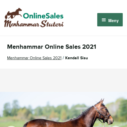
Hoppa
Hoppa
till
till
Meny
navigering
innehåll
Menhammar OnlineSales 2026
Menhammar Online Sales 2021
Derbyauktionen 2026
/
Menhammar Online Sales 2021
Kendall Sisu
Om oss
Så fungerar det
Logga in