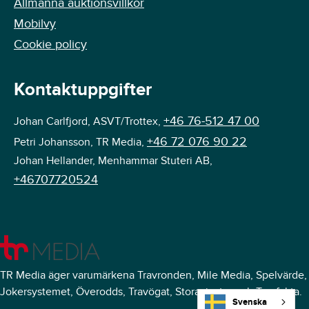
Allmänna auktionsvillkor
Mobilvy
Cookie policy
Kontaktuppgifter
+46 76-512 47 00
Johan Carlfjord, ASVT/Trottex,
+46 72 076 90 22
Petri Johansson, TR Media,
Johan Hellander, Menhammar Stuteri AB,
+46707720524
TR Media äger varumärkena Travronden, Mile Media, Spelvärde,
Jokersystemet, Överodds, Travögat, Storavinster och Travfakta.
Svenska