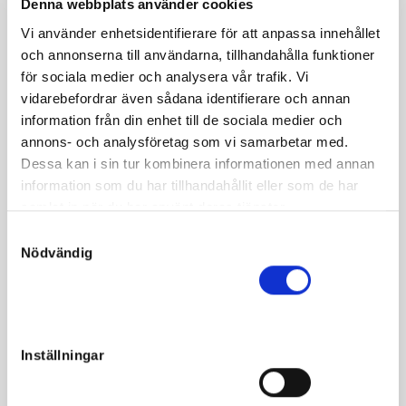
Denna webbplats använder cookies
Voluptuous Rhonda ue.
Vi använder enhetsidentifierare för att anpassa innehållet
Broadway Hall
och annonserna till användarna, tillhandahålla funktioner
för sociala medier och analysera vår trafik. Vi
Ett läckert sto u What The Hill, 3-åringen som spöade alla
vidarebefordrar även sådana identifierare och annan
äldre i TVG Open 2017 och valdes till Årets 3-åring i USA,
information från din enhet till de sociala medier och
sedan dess har han varit fulltecknad i aveln. Kendall är en
annons- och analysföretag som vi samarbetar med.
av endast tre avkommor till honom som är födda i Sverige
Dessa kan i sin tur kombinera informationen med annan
-20. Modern tävlade mot de bästa, vann både som 2- och
information som du har tillhandahållit eller som de har
3-åring och tjänade +1milj. Återigen avlad som vi vill ha
samlat in när du har använt deras tjänster.
det, Muscle Hill-son med dubbla inslag av Garland Lobell
S
och Amour Angus på rätt position (se även nr15).
Nödvändig
a
m
Katalogsidan finns här:
Kendall Sisu
t
y
c
Inställningar
k
e
Fakta