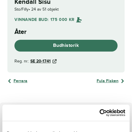
Kendall Sisu
Sto/Filly
24 av 51 objekt
VINNANDE BUD:
175 000
KR
Åter
Budhistorik
Reg. nr.:
SE 20-1741
Ferrara
Fula Fisken
Om hästen
Sto e. What The Hill u.