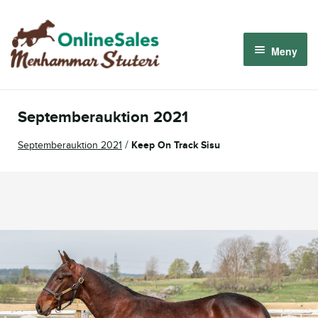
Hoppa
Hoppa
till
till
Meny
navigering
innehåll
Menhammar OnlineSales 2026
Septemberauktion 2021
Derbyauktionen 2026
/
Septemberauktion 2021
Keep On Track Sisu
Om oss
Så fungerar det
Logga in