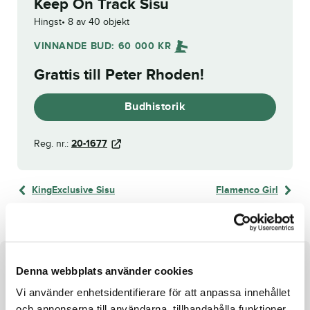
Keep On Track Sisu
Hingst
8 av 40 objekt
VINNANDE BUD:
60 000
KR
Grattis till
Peter Rhoden
!
Budhistorik
Reg. nr.:
20-1677
KingExclusive Sisu
Flamenco Girl
Om hästen
Denna webbplats använder cookies
Vi använder enhetsidentifierare för att anpassa innehållet
Hingst
e. International Moni u. Gracious Beauty ue. S.J.’s
och annonserna till användarna, tillhandahålla funktioner