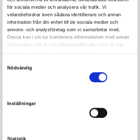
Caviar
för sociala medier och analysera vår trafik. Vi
vidarebefordrar även sådana identifierare och annan
Gracious Beauty är syster med två 1.13-travare och har själv
information från din enhet till de sociala medier och
lämnat
Here I Go Again
1.14,2. Från samma möderne som
annons- och analysföretag som vi samarbetar med.
dollarmiljonärskan och världsrekordhästen
Snow White
Dessa kan i sin tur kombinera informationen med annan
samt lämnat hingsten
Hillistrious
som verkar i aveln.
information som du har tillhandahållit eller som de har
Ultrastammade
International Moni (Love You – Moni
samlat in när du har använt deras tjänster.
Maker)
har första kullen född 2020, innehållande 19
svenskfödda.
S
Nödvändig
a
m
t
y
c
Fakta
Inställningar
k
Kön
Hingst
e
s
Född
2020-03-20
v
Far
International Moni
a
Statistik