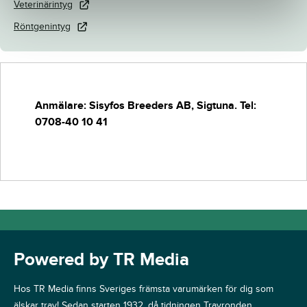
Veterinärintyg
Röntgenintyg
Anmälare: Sisyfos Breeders AB, Sigtuna. Tel:
0708-40 10 41
Powered by TR Media
Hos TR Media finns Sveriges främsta varumärken för dig som
älskar trav! Sedan starten 1932, då tidningen Travronden