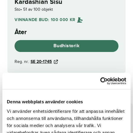
Kardashian Sisu
Sto
51 av 100 objekt
VINNANDE BUD:
100 000
KR
Åter
Budhistorik
Reg. nr.:
SE 20-1745
Charming Melody
Quater Bo
Denna webbplats använder cookies
Vi använder enhetsidentifierare för att anpassa innehållet
Om hästen
och annonserna till användarna, tillhandahålla funktioner
för sociala medier och analysera vår trafik. Vi
Sto e. E L Titan u. Marionette ue. Donato Hanover
vidarebefordrar även sådana identifierare och annan