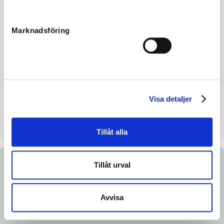
Reg. nr.
SE 20-1745
Färg
Brun
Marknadsföring
Avelsindex
–
Inavelskoeff.
15.32 %
Mankhöjd/korshöjd
148/151 cm
Uppfödare
Sisyfos Breeders AB
Visa detaljer
Säljare
Sisyfos Breeders AB
Stall på auktionsdagen
Söderby Gård Märsta
Tillåt alla
Tillåt urval
Dokument
Ladda ned katalogsida
Avvisa
Länk till Breedly.com