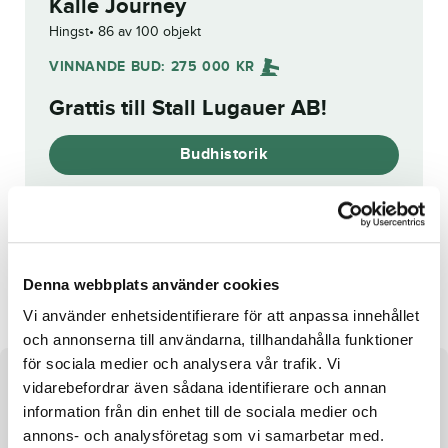
Kalle Journey
Hingst
86 av 100 objekt
VINNANDE BUD:
275 000
KR
Grattis till
Stall Lugauer AB
!
Budhistorik
Reg. nr.:
SE 20-1646
Chocolatechip Trot
Pure Harmony
Denna webbplats använder cookies
Vi använder enhetsidentifierare för att anpassa innehållet
och annonserna till användarna, tillhandahålla funktioner
för sociala medier och analysera vår trafik. Vi
Om hästen
vidarebefordrar även sådana identifierare och annan
information från din enhet till de sociala medier och
Hingst e. Father Patrick u. Classact Volo ue.
annons- och analysföretag som vi samarbetar med.