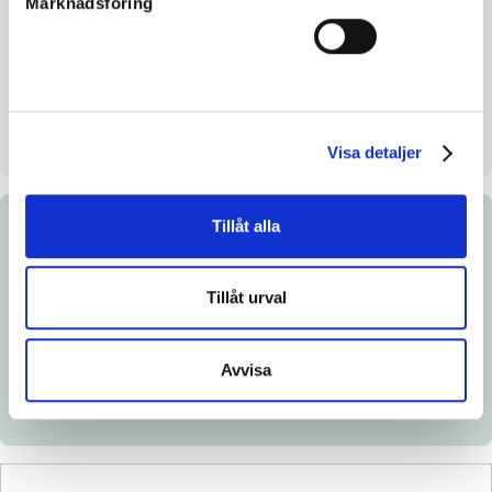
Marknadsföring
Mankhöjd/korshöjd
154/155cm
Uppfödare
Journey Hästar AB
Säljare
Journey Hästar AB
Stall på auktionsdagen
Söderby Gård Märsta
Visa detaljer
Tillåt alla
Dokument
Tillåt urval
Ladda ned katalogsida
Länk till Breedly.com
Avvisa
Veterinärintyg
Röntgenintyg