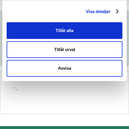
Visa detaljer
Dokument
Tillåt alla
Ladda ned katalogsida
Länk till Breedly.com
Tillåt urval
Avvisa
’-