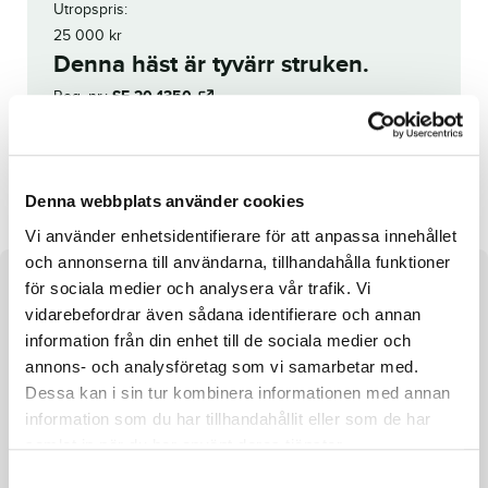
Utropspris:
25 000
kr
Denna häst är tyvärr struken.
Reg. nr.:
SE 20-1350
Electrical W.F.
Candy's Room
Denna webbplats använder cookies
Vi använder enhetsidentifierare för att anpassa innehållet
och annonserna till användarna, tillhandahålla funktioner
för sociala medier och analysera vår trafik. Vi
Om hästen
vidarebefordrar även sådana identifierare och annan
Veterinärstruken
information från din enhet till de sociala medier och
annons- och analysföretag som vi samarbetar med.
Dessa kan i sin tur kombinera informationen med annan
information som du har tillhandahållit eller som de har
samlat in när du har använt deras tjänster.
Fakta
S