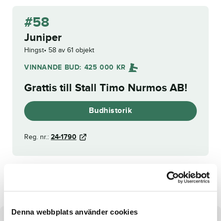
#58
Juniper
Hingst
58 av 61 objekt
VINNANDE BUD:
425 000
KR
Grattis till
Stall Timo Nurmos AB
!
Budhistorik
Reg. nr.:
24-1790
Jawbreaker
Juturna
Denna webbplats använder cookies