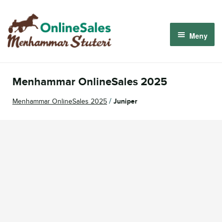
Hoppa
Hoppa
till
till
Meny
navigering
innehåll
Menhammar OnlineSales 2026
Menhammar OnlineSales 2025
Derbyauktionen 2026
/
Menhammar OnlineSales 2025
Juniper
Om oss
Så fungerar det
Logga in