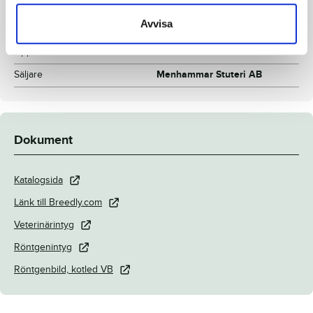
Inavelskoeff.
8.42%
Avvisa
Mankhöjd/korshöjd
152/154 cm
Uppfödare
Menhammar Stuteri AB
Säljare
Menhammar Stuteri AB
Dokument
Katalogsida
Länk till Breedly.com
Veterinärintyg
Röntgenintyg
Röntgenbild, kotled VB