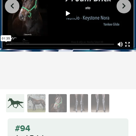
from
on
.
94 Juni Brick
L.A. Racing Media
Vimeo
#94