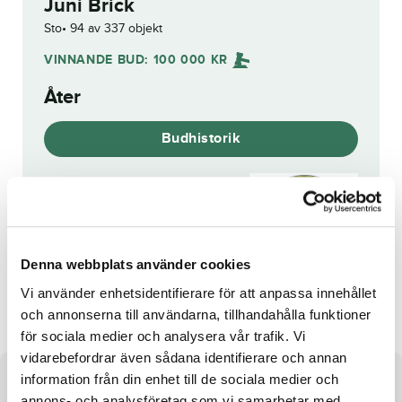
Juni Brick
Sto
94 av 337 objekt
VINNANDE BUD:
100 000
KR
Åter
Budhistorik
Reg. nr.:
SE 21-2754
Denna webbplats använder cookies
Bransbys Nova
Everything Flows
Vi använder enhetsidentifierare för att anpassa innehållet
och annonserna till användarna, tillhandahålla funktioner
för sociala medier och analysera vår trafik. Vi
vidarebefordrar även sådana identifierare och annan
information från din enhet till de sociala medier och
Om hästen
annons- och analysföretag som vi samarbetar med.