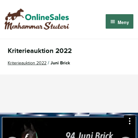
Hoppa
Hoppa
till
till
Meny
navigering
innehåll
Menhammar OnlineSales 2026
Kriterieauktion 2022
Derbyauktionen 2026
/
Kriterieauktion 2022
Juni Brick
Om oss
Så fungerar det
Logga in