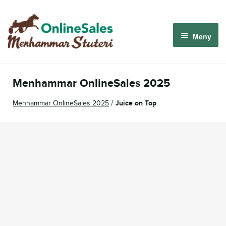
Hoppa
Hoppa
till
till
Meny
navigering
innehåll
Menhammar OnlineSales 2026
Menhammar OnlineSales 2025
Derbyauktionen 2026
/
Menhammar OnlineSales 2025
Juice on Top
Om oss
Så fungerar det
Logga in