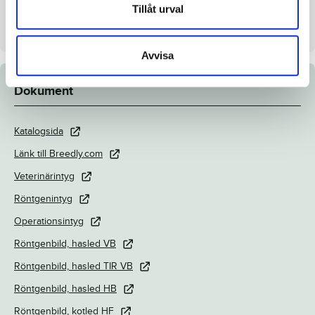
Uppfödare
Menhammar Stuteri AB
Tillåt urval
Säljare
Menhammar Stuteri AB
Avvisa
Dokument
Katalogsida
Länk till Breedly.com
Veterinärintyg
Röntgenintyg
Operationsintyg
Röntgenbild, hasled VB
Röntgenbild, hasled TIR VB
Röntgenbild, hasled HB
Röntgenbild, kotled HF