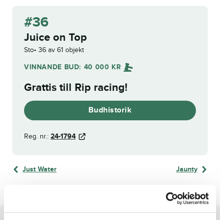
#36
Juice on Top
Sto
36 av 61 objekt
VINNANDE BUD:
40 000
KR
Grattis till
Rip racing
!
Budhistorik
Reg. nr.:
24-1794
Just Water
Jaunty