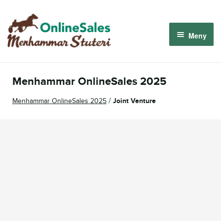
Hoppa
Hoppa
till
till
Meny
navigering
innehåll
Menhammar OnlineSales 2026
Menhammar OnlineSales 2025
Derbyauktionen 2026
/
Menhammar OnlineSales 2025
Joint Venture
Om oss
Så fungerar det
Logga in