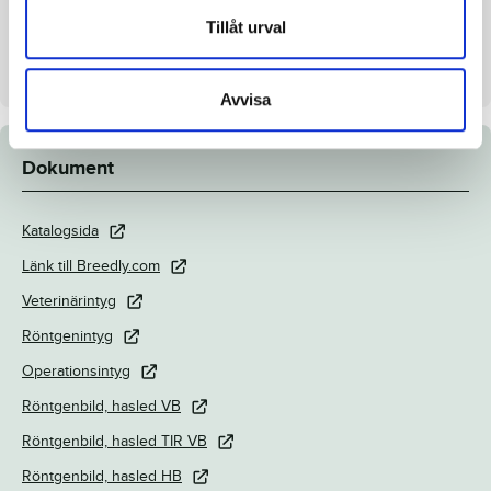
Tillåt urval
Uppfödare
Menhammar Stuteri AB
Säljare
Menhammar Stuteri AB
Avvisa
Dokument
Katalogsida
Länk till Breedly.com
Veterinärintyg
Röntgenintyg
Operationsintyg
Röntgenbild, hasled VB
Röntgenbild, hasled TIR VB
Röntgenbild, hasled HB