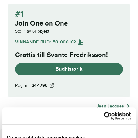
#1
Join One on One
Sto
1 av 61 objekt
VINNANDE BUD:
50 000
KR
Grattis till
Svante Fredriksson
!
Budhistorik
Reg. nr.:
24-1796
Jean Jacques
Denna webbplats använder cookies