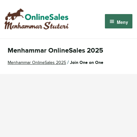
Hoppa
Hoppa
till
till
Meny
navigering
innehåll
Menhammar OnlineSales 2026
Menhammar OnlineSales 2025
Derbyauktionen 2026
/
Menhammar OnlineSales 2025
Join One on One
Om oss
Så fungerar det
Logga in