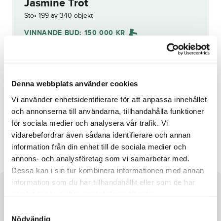
Jasmine Trot
Sto
199 av 340 objekt
VINNANDE BUD:
150 000
KR
Grattis till
robert bergh
!
Budhistorik
Denna webbplats använder cookies
Vi använder enhetsidentifierare för att anpassa innehållet
Reg. nr.:
SE 19-1864
och annonserna till användarna, tillhandahålla funktioner
för sociala medier och analysera vår trafik. Vi
vidarebefordrar även sådana identifierare och annan
Dynastie d'Inverne
Credityuan
information från din enhet till de sociala medier och
annons- och analysföretag som vi samarbetar med.
Dessa kan i sin tur kombinera informationen med annan
information som du har tillhandahållit eller som de har
Om hästen
samlat in när du har använt deras tjänster.
S
Sto efter Googoo Gaagaa och undan Cravin Chocolate
Nödvändig
a