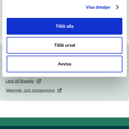
Visa detaljer
Uppfödare
Ove Karlsson
Säljare
Lövsta Stuteri HB
Tillåt alla
Dag
Dag 3
Tillåt urval
Dokument
Avvisa
Katalogsida
Länk till Breedly
Veterinär- och röntgenintyg