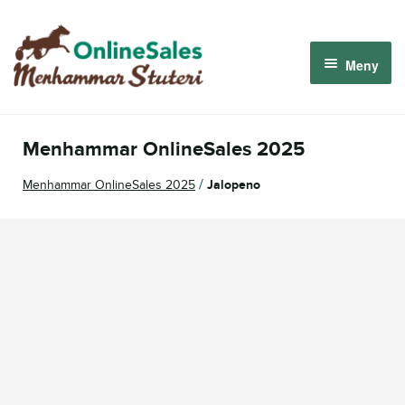
Hoppa
Hoppa
till
till
Meny
navigering
innehåll
Menhammar OnlineSales 2026
Menhammar OnlineSales 2025
Derbyauktionen 2026
/
Menhammar OnlineSales 2025
Jalopeno
Om oss
Så fungerar det
Logga in