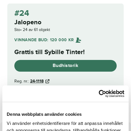
#24
Jalopeno
Sto
24 av 61 objekt
VINNANDE BUD:
120 000
KR
Grattis till
Sybille Tinter
!
Budhistorik
Reg. nr.:
24-1118
Janitor
Jump the Gun
Denna webbplats använder cookies
Vi använder enhetsidentifierare för att anpassa innehållet
och annonserna till användarna, tillhandahålla funktioner