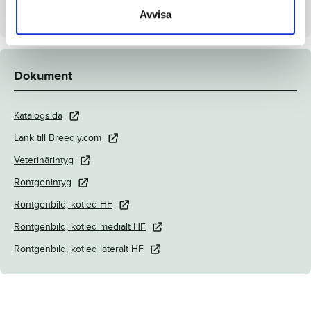
Säljare
Menhammar Stuteri AB
Avvisa
Dokument
Katalogsida
Länk till Breedly.com
Veterinärintyg
Röntgenintyg
Röntgenbild, kotled HF
Röntgenbild, kotled medialt HF
Röntgenbild, kotled lateralt HF