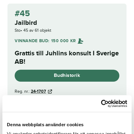
#45
Jailbird
Sto
45 av 61 objekt
VINNANDE BUD:
150 000
KR
Grattis till
Juhlins konsult I Sverige
AB
!
Budhistorik
Reg. nr.:
24-1707
Jump Leads
Jackaroo
Denna webbplats använder cookies
Vi använder enhetsidentifierare för att anpassa innehållet