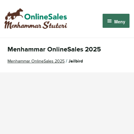
Hoppa
Hoppa
till
till
Meny
navigering
innehåll
Menhammar OnlineSales 2026
Menhammar OnlineSales 2025
Derbyauktionen 2026
/
Menhammar OnlineSales 2025
Jailbird
Om oss
Så fungerar det
Logga in