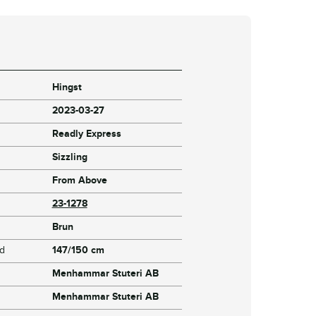
Hingst
2023-03-27
Readly Express
Sizzling
From Above
23-1278
Brun
jd
147/150 cm
Menhammar Stuteri AB
Menhammar Stuteri AB