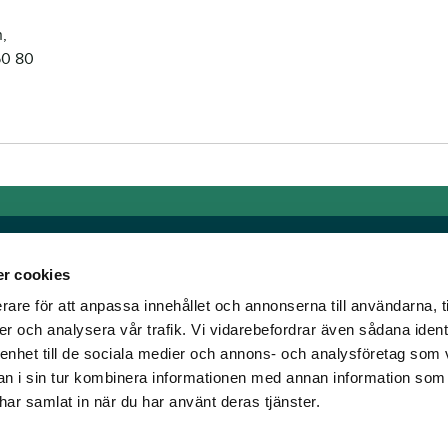
,
50 80
r cookies
rare för att anpassa innehållet och annonserna till användarna, t
Länkar
er och analysera vår trafik. Vi vidarebefordrar även sådana ident
 enhet till de sociala medier och annons- och analysföretag som 
om älskar trav!
Allmänna auktionsvillkor
 i sin tur kombinera informationen med annan information som
har vi skapat en
Mobilvy
e har samlat in när du har använt deras tjänster.
t ständigt bryta ny
Cookie policy