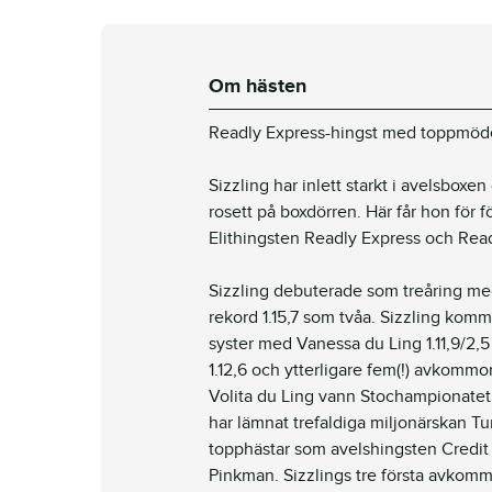
Om hästen
Readly Express-hingst
med toppmöd
Sizzling har inlett starkt i avelsboxe
rosett på boxdörren. Här får hon för
Elithingsten Readly Express och Rea
Sizzling debuterade som treåring med
rekord 1.15,7 som tvåa. Sizzling komm
syster med Vanessa du Ling 1.11,9/2,5
1.12,6 och ytterligare fem(!) avkommo
Volita du Ling vann Stochampionatet
har lämnat trefaldiga miljonärskan
topphästar som avelshingsten Credi
Pinkman. Sizzlings tre första avkommor