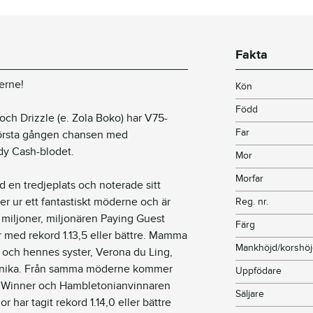
Fakta
erne!
Kön
Född
n och Drizzle (e. Zola Boko) har V75-
Far
 första gången chansen med
dy Cash-blodet.
Mor
Morfar
 en tredjeplats och noterade sitt
er ur ett fantastiskt möderne och är
Reg. nr.
 miljoner, miljonären Paying Guest
Färg
r med rekord 1.13,5 eller bättre. Mamma
Mankhöjd/korshö
 och hennes syster, Verona du Ling,
 Tunika. Från samma möderne kommer
Uppfödare
t Winner och Hambletonianvinnaren
Säljare
 har tagit rekord 1.14,0 eller bättre