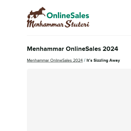
Hoppa
Hoppa
till
till
navigering
innehåll
Menhammar OnlineSales 2024
/
Menhammar OnlineSales 2024
It’s Sizzling Away