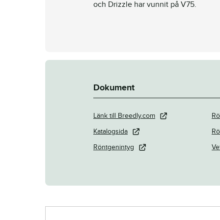
och Drizzle har vunnit på V75.
Dokument
Länk till Breedly.com
Rö
Katalogsida
Rö
Röntgenintyg
Ve