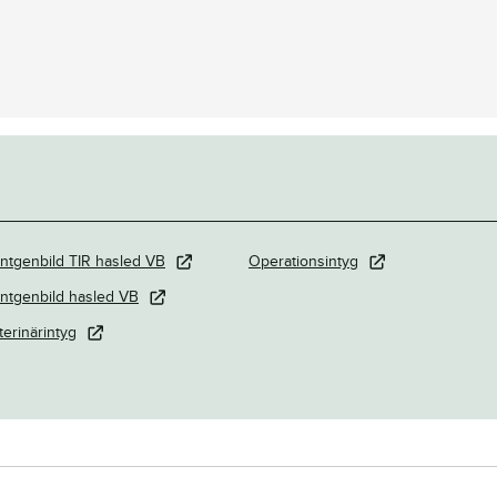
ntgenbild TIR hasled VB
Operationsintyg
ntgenbild hasled VB
terinärintyg