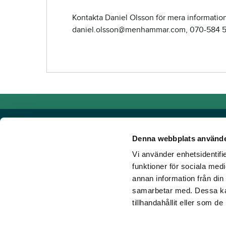
Kontakta Daniel Olsson för mera information
daniel.olsson@menhammar.com, 070-584 
Denna webbplats använde
Vi använder enhetsidentifie
Powered by TR Media
funktioner för sociala medi
annan information från din
Hos TR Media finns Sveriges främsta varumärken för dig s
samarbetar med. Dessa kan
Sedan starten 1932, då tidningen Travronden grundades, 
tillhandahållit eller som d
portfölj med innovativa digitala produkter och fortsätter at
mark. Vår vision? Vi får fler att älska trav!