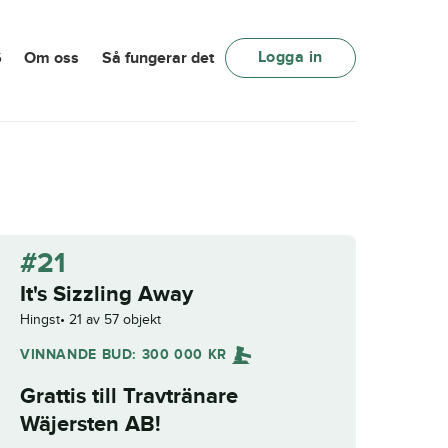
Logga in
6
Om oss
Så fungerar det
#21
It's Sizzling Away
Hingst
21 av 57 objekt
VINNANDE BUD:
300 000
KR
Grattis till
Travtränare
Wäjersten AB
!