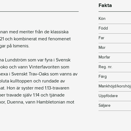
Fakta
Kön
Född
nan med meriter från de klassiska
Far
021 och kombinerat med fenomenet
gar på Ismenis.
Mor
Morfar
ina Lundström som var fyra i Svensk
oko och vann Vinterfavoriten som
Reg. nr.
 sexa i Svenskt Trav-Oaks som vanns av
Färg
oluta kulltoppen och rundade av
Mankhöjd/korshö
at. Hon är syster med 1.13-travaren
 travade själv 1.14 och tjänade
Uppfödare
mor, Duenna, vann Hambletonian mot
Säljare