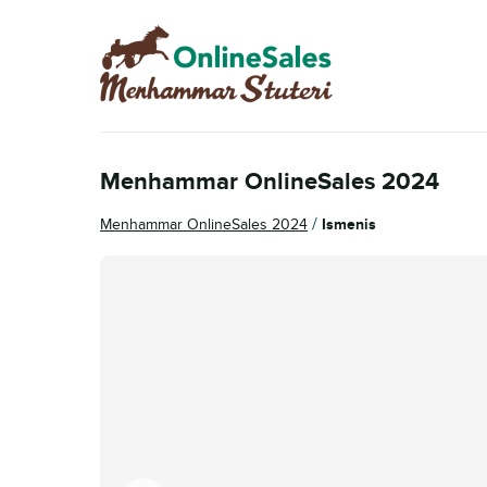
Hoppa
Hoppa
till
till
navigering
innehåll
Menhammar OnlineSales 2024
/
Menhammar OnlineSales 2024
Ismenis