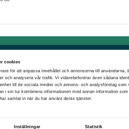
r cookies
rare för att anpassa innehållet och annonserna till användarna, t
Länkar
er och analysera vår trafik. Vi vidarebefordrar även sådana ident
 enhet till de sociala medier och annons- och analysföretag som 
om älskar trav!
Allmänna auktionsvillkor
 i sin tur kombinera informationen med annan information som
har vi skapat en
Mobilvy
e har samlat in när du har använt deras tjänster.
t ständigt bryta ny
Cookie policy
Inställningar
Statistik