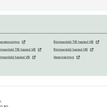
erationsintyg
Röntgenbild TIR hasled HB
ntgenbild TIR hasled VB
Röntgenbild hasled HB
ntgenbild hasled VB
Veterinärintyg
,
50 80