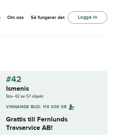
Logga in
6
Om oss
Så fungerar det
#42
Ismenis
Sto
42 av 57 objekt
VINNANDE BUD:
110 000
KR
Grattis till
Fernlunds
Travservice AB
!