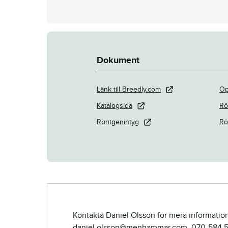
Dokument
Länk till Breedly.com
Op
Katalogsida
Rö
Röntgenintyg
Rö
Kontakta Daniel Olsson för mera information
daniel.olsson@menhammar.com, 070-584 