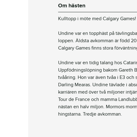
Om hästen
Kulltopp i möte
med Calgary Games!
Undine var en topphäst på tävlingsba
loppen. Äldsta avkomman är född 2
Calgary Games finns stora förväntnin
Undine var en tidig talang hos Catar
Uppfödningslöpning bakom Gareth B
tvååring. Hon var även tvåa i E3 och
Darling Mearas. Undine tävlade i abs
karriären med över två miljoner intjän
Tour de France och mamma Landlubber
nästan en halv miljon. Mormors mor
hingstarna. Tredje avkomman.