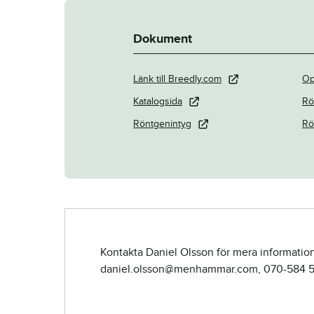
Dokument
Länk till Breedly.com
Op
Katalogsida
Rö
Röntgenintyg
Rö
Kontakta Daniel Olsson för mera information
daniel.olsson@menhammar.com, 070-584 