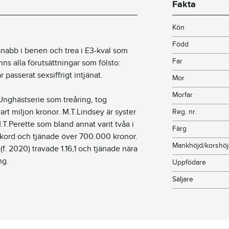
Fakta
Kön
Född
snabb i benen och trea i E3-kval som
Far
ns alla förutsättningar som fölsto:
 passerat sexsiffrigt intjänat.
Mor
Morfar
Unghästserie som treåring, tog
art miljon kronor. M.T.Lindsey är syster
Reg. nr.
T.Perette som bland annat varit tvåa i
Färg
-rekord och tjänade över 700.000 kronor.
Mankhöjd/korshö
f. 2020) travade 1.16,1 och tjänade nära
ng.
Uppfödare
Säljare