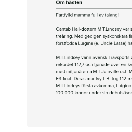
Om hästen
Fartfylld mamma
full av talang!
Cantab Hall-dottern M.T.Lindsey var 
treåring. Med gedigen syskonskara fin
förstfödda Luigina (e. Uncle Lasse) har
M.T.Lindsey vann Svensk Travsports 
rekordet 1.12,7 och tjänade över en kv
med miljonärerna M.T.Joinville och M.
E3-final. Deras mor Ivy L.B. tog 1.12
M.T.Lindeys första avkomma, Luigina (
100.000 kronor under sin debutsäso