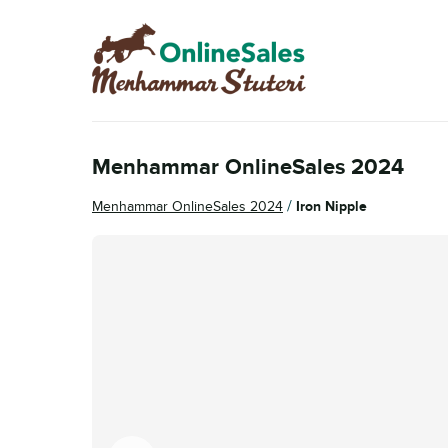
Hoppa
Hoppa
till
till
navigering
innehåll
Menhammar OnlineSales 2024
/
Menhammar OnlineSales 2024
Iron Nipple