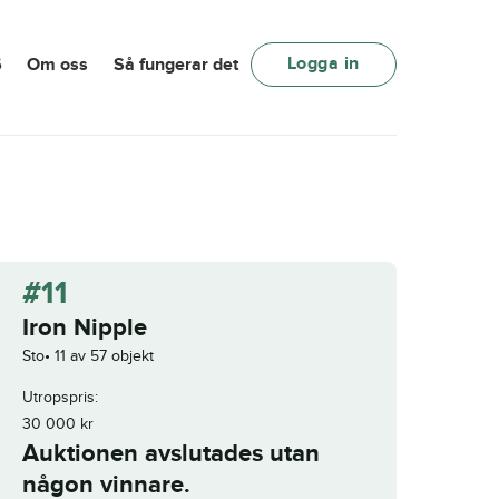
Logga in
6
Om oss
Så fungerar det
#11
Iron Nipple
Sto
11 av 57 objekt
Utropspris:
30 000
kr
Auktionen avslutades utan
någon vinnare.