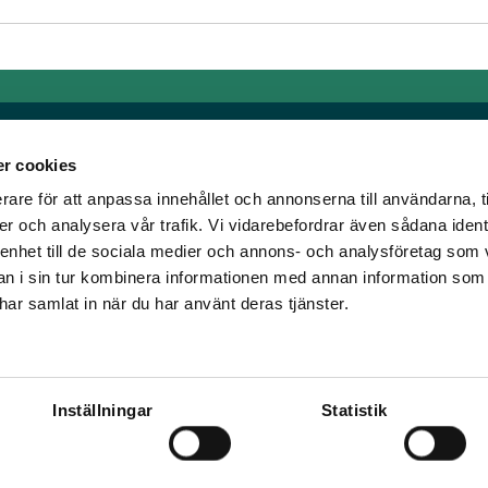
r cookies
rare för att anpassa innehållet och annonserna till användarna, t
Länkar
er och analysera vår trafik. Vi vidarebefordrar även sådana ident
 enhet till de sociala medier och annons- och analysföretag som 
om älskar trav!
Allmänna auktionsvillkor
 i sin tur kombinera informationen med annan information som
har vi skapat en
Mobilvy
e har samlat in när du har använt deras tjänster.
t ständigt bryta ny
Cookie policy
Inställningar
Statistik