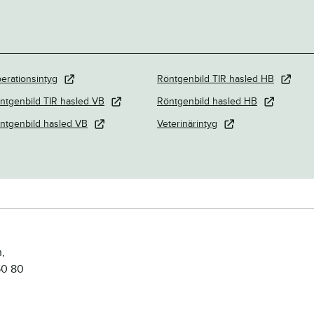
erationsintyg
Röntgenbild TIR hasled HB
ntgenbild TIR hasled VB
Röntgenbild hasled HB
ntgenbild hasled VB
Veterinärintyg
,
50 80