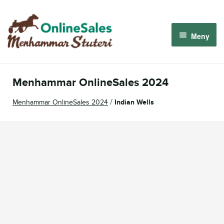
Hoppa
Hoppa
till
till
Meny
navigering
innehåll
Menhammar OnlineSales 2026
Menhammar OnlineSales 2024
Derbyauktionen 2026
/
Menhammar OnlineSales 2024
Indian Wells
Om oss
Så fungerar det
Logga in