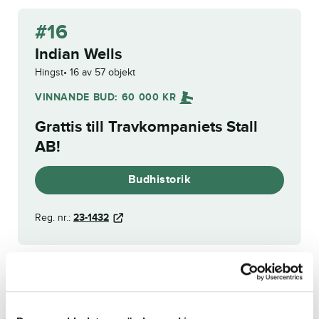
#16
Indian Wells
Hingst
16 av 57 objekt
VINNANDE BUD:
60 000
KR
Grattis till
Travkompaniets Stall
AB
!
Budhistorik
Reg. nr.:
23-1432
I Play Pickey
Instant Fear