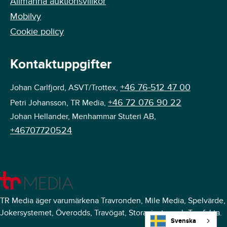
Allmänna auktionsvillkor
Mobilvy
Cookie policy
Kontaktuppgifter
+46 76-512 47 00
Johan Carlfjord, ASVT/Trottex,
+46 72 076 90 22
Petri Johansson, TR Media,
Johan Hellander, Menhammar Stuteri AB,
+46707720524
TR Media äger varumärkena Travronden, Mile Media, Spelvärde,
Jokersystemet, Överodds, Travögat, Storavinster och Travfakta.
Svenska