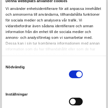
Denna webbplats använder cookies
Vi använder enhetsidentifierare för att anpassa innehållet
Om hästen
och annonserna till användarna, tillhandahålla funktioner
Lördagshästar och
gulddivisonsvinnare!
för sociala medier och analysera vår trafik. Vi
vidarebefordrar även sådana identifierare och annan
Navratilova har avkommor som startar på lördagar, Chang
information från din enhet till de sociala medier och
som vunnit Lars Tvåan Nilssons Minneslopp och Andre
annons- och analysföretag som vi samarbetar med.
Agassi som triumferat i SM. Det vimlar av segervana hästar
Dessa kan i sin tur kombinera informationen med annan
i härstamningen!
information som du har tillhandahållit eller som de har
samlat in när du har använt deras tjänster.
Navratilova vann på 1.15,5 som treåring på Jägersro och
S
visade härlig talang. Hon är mamma till 1.11-travaren Andre
Nödvändig
a
Agassi, som bland annat vunnit Amatör-SM samt
m
ytterligare tre avkommor med 1.14-rekord eller bättre.
t
Mormor Amanda C. har bland annat lämnat
y
gulddivisionsvinnande Garros, men hennes avkommor har
c
Inställningar
tagit 44 segrar tillsammans. Från Pompanettes möderne
k
som producerat Pantholops, Klipspringer, Ivy Swinger och
e
inte minst Hambletonianvinnaren Duenna.