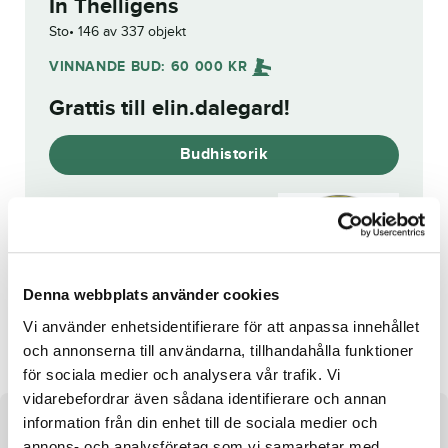
In Thelligens
Sto
146 av 337 objekt
VINNANDE BUD:
60 000
KR
Grattis till
elin.dalegard
!
Budhistorik
Reg. nr.:
SE 21-1462
Denna webbplats använder cookies
Lifelong Journey
Automatic Flight
Vi använder enhetsidentifierare för att anpassa innehållet
och annonserna till användarna, tillhandahålla funktioner
för sociala medier och analysera vår trafik. Vi
vidarebefordrar även sådana identifierare och annan
information från din enhet till de sociala medier och
Om hästen
annons- och analysföretag som vi samarbetar med.