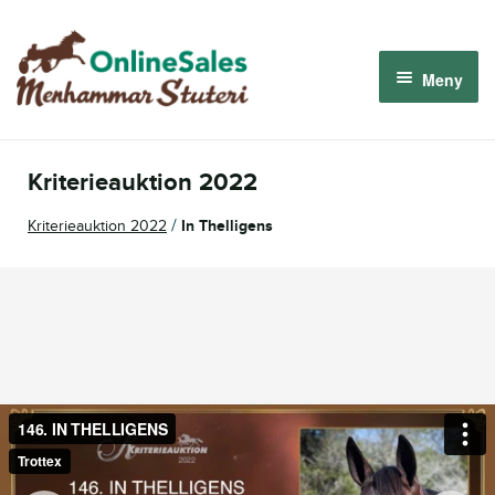
Hoppa
Hoppa
till
till
Meny
navigering
innehåll
Menhammar OnlineSales 2026
Kriterieauktion 2022
Derbyauktionen 2026
/
Kriterieauktion 2022
In Thelligens
Om oss
Så fungerar det
Logga in