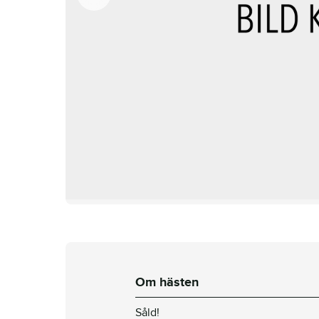
Om hästen
Såld!