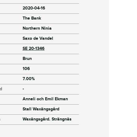
2020-04-16
The Bank
Northern Ninia
Saxo de Vandel
SE 20-1346
Brun
106
7.00%
jd
-
Anneli och Emil Ekman
Stall Waxängsgård
s
Waxängsgård. Strängnäs