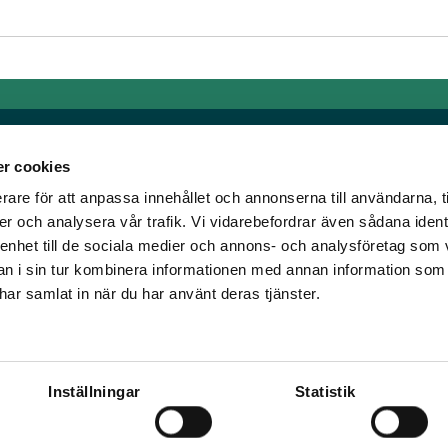
r cookies
rare för att anpassa innehållet och annonserna till användarna, t
Länkar
er och analysera vår trafik. Vi vidarebefordrar även sådana ident
 enhet till de sociala medier och annons- och analysföretag som 
om älskar trav!
Allmänna auktionsvillkor
 i sin tur kombinera informationen med annan information som
har vi skapat en
Mobilvy
e har samlat in när du har använt deras tjänster.
t ständigt bryta ny
Cookie policy
Inställningar
Statistik