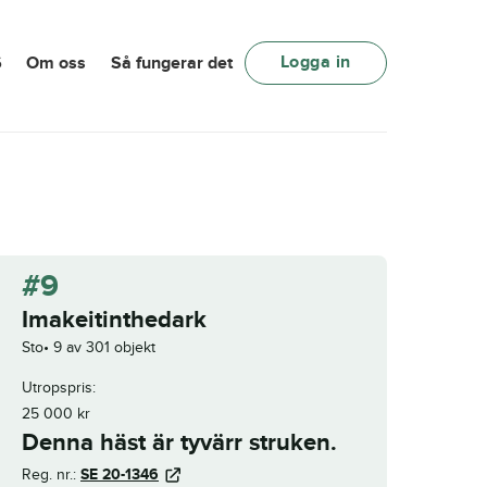
Logga in
6
Om oss
Så fungerar det
#9
Imakeitinthedark
Sto
9 av 301 objekt
Utropspris:
25 000
kr
Denna häst är tyvärr struken.
Reg. nr.:
SE 20-1346