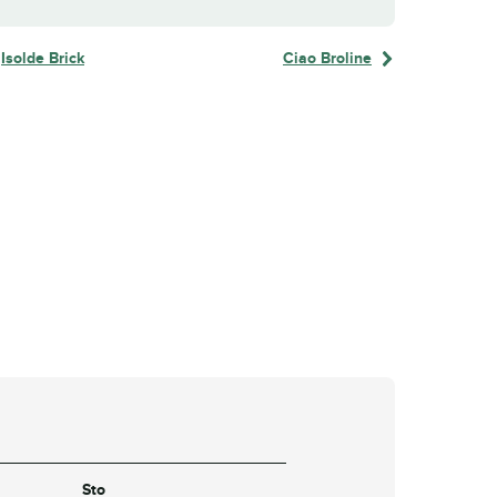
Isolde Brick
Ciao Broline
Sto