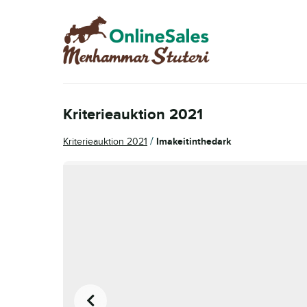
Hoppa
Hoppa
till
till
navigering
innehåll
Kriterieauktion 2021
/
Kriterieauktion 2021
Imakeitinthedark