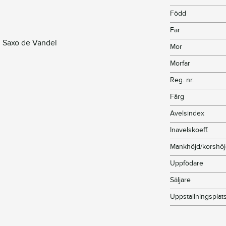
Född
Far
. Saxo de Vandel
Mor
Morfar
Reg. nr.
Färg
Avelsindex
Inavelskoeff.
Mankhöjd/korshö
Uppfödare
Säljare
Uppstallningsplat