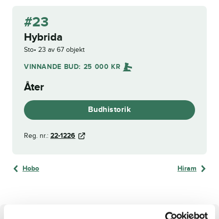
#23
Hybrida
Sto
23 av 67 objekt
VINNANDE BUD:
25 000
KR
Åter
Budhistorik
Reg. nr.:
22-1226
Hobo
Hiram