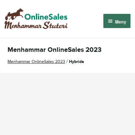
Hoppa
Hoppa
till
till
Meny
navigering
innehåll
Menhammar OnlineSales 2026
Menhammar OnlineSales 2023
Derbyauktionen 2026
/
Menhammar OnlineSales 2023
Hybrida
Om oss
Så fungerar det
Logga in