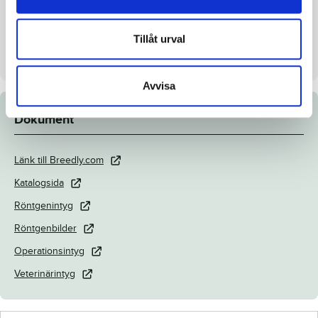
Mankhöjd/korshöjd
152/153 cm
Uppfödare
Menhammar Stuteri AB
Tillåt urval
Säljare
Menhammar Stuteri AB
Avvisa
Dokument
Länk till Breedly.com
Katalogsida
Röntgenintyg
Röntgenbilder
Operationsintyg
Veterinärintyg