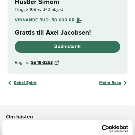
Hustler Simoni
Hingst
109 av 340 objekt
VINNANDE BUD:
50 000
KR
Grattis till
Axel Jacobsen
!
Budhistorik
Reg. nr.:
SE 19-3263
Rebel Spirit
Moira Boko
Om hästen
Hingst efter Cash and Go och undan Dear Jackie