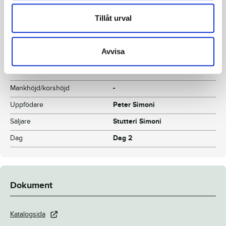
Morfar
Victory Abroad
Tillåt urval
Reg. nr.
SE 19-3263
Färg
Ljusbrun
Avvisa
Avelsindex
-
Inavelskoeff.
4.45%
Mankhöjd/korshöjd
-
Uppfödare
Peter Simoni
Säljare
Stutteri Simoni
Dag
Dag 2
Dokument
Katalogsida