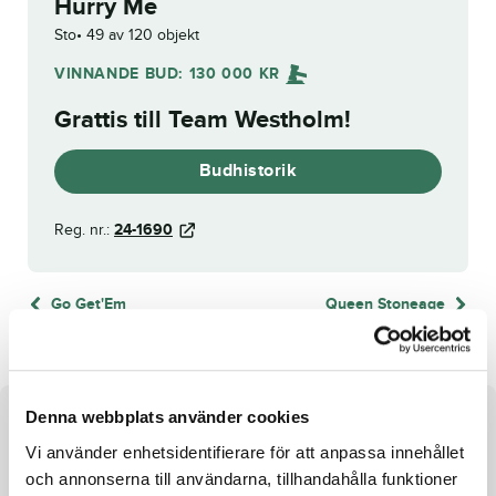
Hurry Me
Sto
49 av 120 objekt
VINNANDE BUD:
130 000
KR
Grattis till
Team Westholm
!
Budhistorik
Reg. nr.:
24-1690
Go Get'Em
Queen Stoneage
Denna webbplats använder cookies
Om hästen
Vi använder enhetsidentifierare för att anpassa innehållet
e. San Moteur u. Enjoy de Luxe ue. Enjoy Lavec
och annonserna till användarna, tillhandahålla funktioner