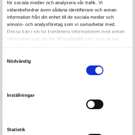
för sociala medier och analysera vår trafik. Vi
Uppföddningsplats: Orefors Melander Trav AB/ Emma
vidarebefordrar även sådana identifierare och annan
Orefors Hjälsta Tuna 5, 74962 Örsundsbro
information från din enhet till de sociala medier och
annons- och analysföretag som vi samarbetar med.
Försäkrad sedan födsel i Sveland med både Liv och
Dessa kan i sin tur kombinera informationen med annan
Användbarhet.
information som du har tillhandahållit eller som de har
samlat in när du har använt deras tjänster.
S
Nödvändig
a
m
t
y
Fakta
c
Inställningar
k
Kön
Sto
e
Född
2024-05-13
s
v
Far
San Moteur
a
Statistik
Mor
Enjoy de Luxe
l