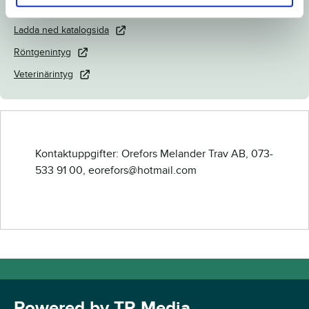
Länk till Breedly.com
Ladda ned katalogsida
Röntgenintyg
Veterinärintyg
Kontaktuppgifter: Orefors Melander Trav AB, 073-
533 91 00, eorefors@hotmail.com
Powered by TR Media