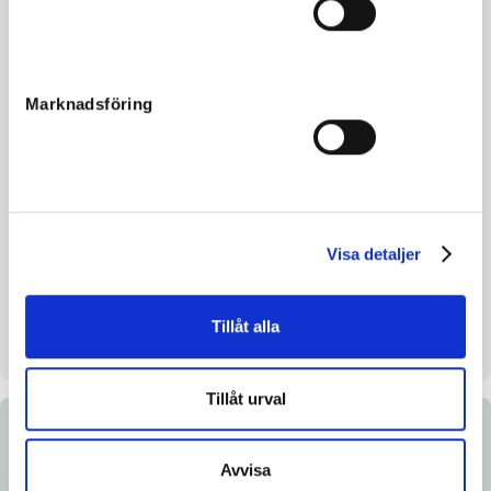
Morfar
Enjoy Lavec
Reg. nr.
24-1690
Färg
Mörkbrun
Marknadsföring
Avelsindex
114
Inavelskoeff.
8.71%
Mankhöjd/korshöjd
149/151 cm
Uppfödare
Emma Orefors & Andreas
Visa detaljer
Melander
Säljare
Orefors Melander Trav AB
Tillåt alla
Stall på auktionsdagen
D
Tillåt urval
Dokument
Avvisa