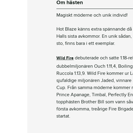
Om hästen
Magiskt möderne och unik individ!
Hot Blaze känns extra spännande då
Halls sista avkommor. En unik sådan,
sto, finns bara i ett exemplar.
debuterade och satte 1.18-re
Wild Fire
dubbelmiljonären Ouch 1.11,4, Boiling 
Ruccola 1.13,9. Wild Fire kommer ur 
sjufaldige miljonären Jaded, vinnar
Cup. Från samma möderne kommer mi
Prince Apanage, Timbal, Perfectly En
topphästen Brother Bill som vann såv
första avkomma, treårige Fire Brigad
startat.