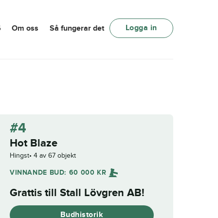
Logga in
6
Om oss
Så fungerar det
#4
Hot Blaze
Hingst
4 av 67 objekt
VINNANDE BUD:
60 000
KR
Grattis till
Stall Lövgren AB
!
Budhistorik