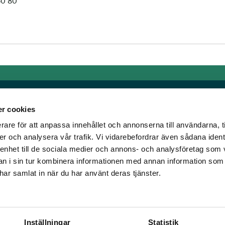
50 80
r cookies
rare för att anpassa innehållet och annonserna till användarna, t
Länkar
er och analysera vår trafik. Vi vidarebefordrar även sådana ident
 enhet till de sociala medier och annons- och analysföretag som 
om älskar trav!
Allmänna auktionsvillkor
 i sin tur kombinera informationen med annan information som
har vi skapat en
Mobilvy
e har samlat in när du har använt deras tjänster.
t ständigt bryta ny
Cookie policy
Inställningar
Statistik