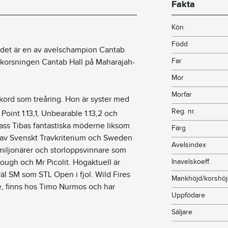
Fakta
Kön
Född
 det är en av avelschampion Cantab
Far
 korsningen Cantab Hall på Maharajah-
Mor
Morfar
kord som treåring. Hon är syster med
Reg. nr.
Point 1.13,1, Unbearable 1.13,2 och
Lass Tibas fantastiska möderne liksom
Färg
e av Svenskt Travkriterium och Sweden
Avelsindex
ljonärer och storloppsvinnare som
ough och Mr Picolit. Högaktuell är
Inavelskoeff.
äl SM som STL Open i fjol. Wild Fires
Mankhöjd/korshö
e, finns hos Timo Nurmos och har
Uppfödare
Säljare