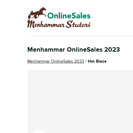
Hoppa
Hoppa
till
till
navigering
innehåll
Menhammar OnlineSales 2023
/
Menhammar OnlineSales 2023
Hot Blaze