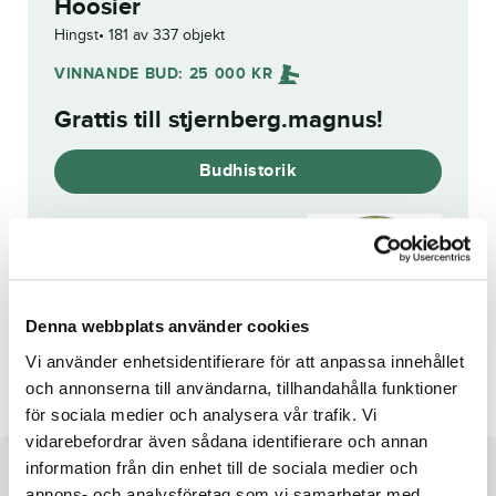
Hoosier
Hingst
181 av 337 objekt
VINNANDE BUD:
25 000
KR
Grattis till
stjernberg.magnus
!
Budhistorik
Reg. nr.:
SE 21-1126
Denna webbplats använder cookies
She's a Classic
Glitch Brodda
Vi använder enhetsidentifierare för att anpassa innehållet
och annonserna till användarna, tillhandahålla funktioner
för sociala medier och analysera vår trafik. Vi
vidarebefordrar även sådana identifierare och annan
information från din enhet till de sociala medier och
Om hästen
annons- och analysföretag som vi samarbetar med.