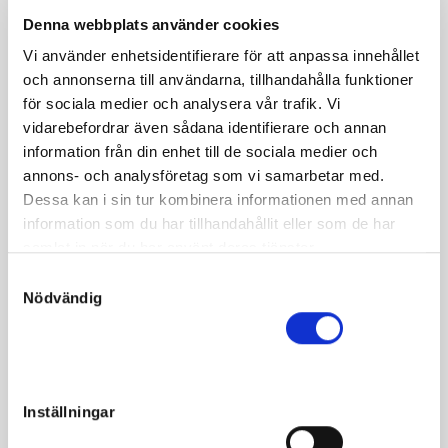
Om hästen
Denna webbplats använder cookies
Segervan mor med klassiga avkommor!
Vi använder enhetsidentifierare för att anpassa innehållet
och annonserna till användarna, tillhandahålla funktioner
Maffias fem första avkommor har samtliga vunnit lopp.
för sociala medier och analysera vår trafik. Vi
Treåriga helsystern till Holdup, F.B.I, har hävdat sig mot
vidarebefordrar även sådana identifierare och annan
kulltopparna och har klassiska ambitioner under året.
information från din enhet till de sociala medier och
annons- och analysföretag som vi samarbetar med.
vann själv åtta lopp och satte rekordet 1.12,1 på
Maffia
Dessa kan i sin tur kombinera informationen med annan
Solvalla. Hon är syster med dubbelmiljonären Junction
information som du har tillhandahållit eller som de har
och hennes mor Heavy Connection är syster med tre
samlat in när du har använt deras tjänster.
avelshingstar: Bon Vivant, Dream Lover och Little Devil.
S
Lägg till att systern Chili Bowl har lämnat avelshingsten
Nödvändig
a
Giant Chill och dollarmiljonären Muscles Marinara! Från
m
samma möderne kommer dollarmiljonärer som
t
Continental Victory och Melodys Monet. Maffia har lämnat
y
fyra drömmilare där Bugsy (e. Jaded) tjänat över en halv
c
Inställningar
miljon kronor.
k
e