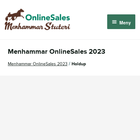
Hoppa
Hoppa
till
till
Meny
navigering
innehåll
Menhammar OnlineSales 2026
Menhammar OnlineSales 2023
Derbyauktionen 2026
/
Menhammar OnlineSales 2023
Holdup
Om oss
Så fungerar det
Logga in