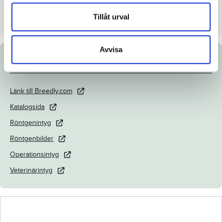
Säljare
Menhammar Stuteri AB
Tillåt urval
Avvisa
Dokument
Länk till Breedly.com
Katalogsida
Röntgenintyg
Röntgenbilder
Operationsintyg
Veterinärintyg