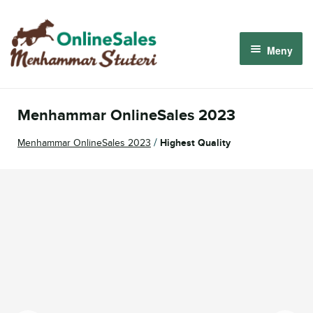
Hoppa
Hoppa
till
till
Meny
navigering
innehåll
Menhammar OnlineSales 2026
Menhammar OnlineSales 2023
Derbyauktionen 2026
/
Menhammar OnlineSales 2023
Highest Quality
Om oss
Så fungerar det
Logga in