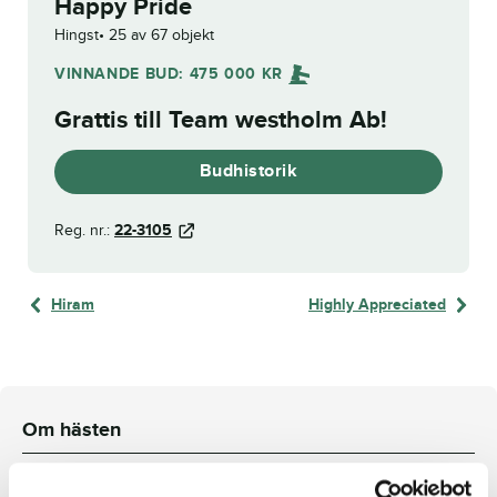
Happy Pride
Hingst
25 av 67 objekt
VINNANDE BUD:
475 000
KR
Grattis till
Team westholm Ab
!
Budhistorik
Reg. nr.:
22-3105
Hiram
Highly Appreciated
Om hästen
Det bästa från båda sidor av Atlanten!