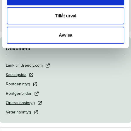
Menhammar Stuteri AB
Säljare
Garandeau, Yvonnick &
Tillåt urval
Menhammar Stuteri AB
Avvisa
Dokument
Länk till Breedly.com
Katalogsida
Röntgenintyg
Röntgenbilder
Operationsintyg
Veterinärintyg