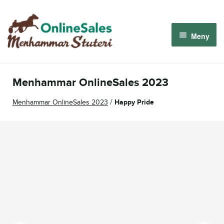
Hoppa
Hoppa
till
till
Meny
navigering
innehåll
Menhammar OnlineSales 2026
Menhammar OnlineSales 2023
Derbyauktionen 2026
/
Menhammar OnlineSales 2023
Happy Pride
Om oss
Så fungerar det
Logga in