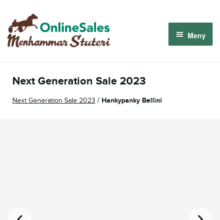
Hoppa
Hoppa
till
till
Meny
navigering
innehåll
Menhammar OnlineSales 2026
Next Generation Sale 2023
Derbyauktionen 2026
/
Next Generation Sale 2023
Hankypanky Bellini
Om oss
Så fungerar det
Logga in