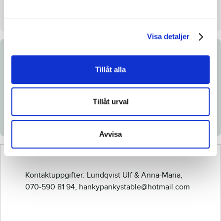
Stall
G
Visa detaljer
Dokument
Tillåt alla
Länk till Breedly.com
Tillåt urval
Ladda ned katalogsida
Avvisa
Kontaktuppgifter: Lundqvist Ulf & Anna-Maria,
070-590 81 94, hankypankystable@hotmail.com