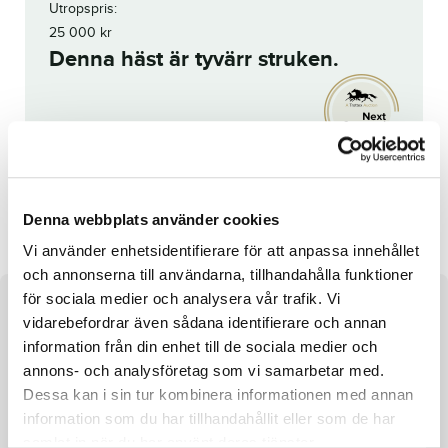
Utropspris:
25 000
kr
Denna häst är tyvärr struken.
Reg. nr.:
SE 22-2796
Luna Lane
Västerbo Snap
Denna webbplats använder cookies
Vi använder enhetsidentifierare för att anpassa innehållet
och annonserna till användarna, tillhandahålla funktioner
för sociala medier och analysera vår trafik. Vi
Om hästen
vidarebefordrar även sådana identifierare och annan
information från din enhet till de sociala medier och
e. Bar Hopping u. Hankypanky Frankie ue. Raja Mirchi
annons- och analysföretag som vi samarbetar med.
Dessa kan i sin tur kombinera informationen med annan
information som du har tillhandahållit eller som de har
samlat in när du har använt deras tjänster.