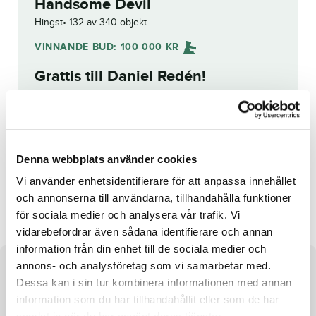
Handsome Devil
Hingst
132 av 340 objekt
VINNANDE BUD:
100 000
KR
Grattis till
Daniel Redén
!
Budhistorik
Reg. nr.:
SE 19-2773
Denna webbplats använder cookies
Vi använder enhetsidentifierare för att anpassa innehållet
Glamour Lane
Esmeralda
och annonserna till användarna, tillhandahålla funktioner
för sociala medier och analysera vår trafik. Vi
vidarebefordrar även sådana identifierare och annan
information från din enhet till de sociala medier och
annons- och analysföretag som vi samarbetar med.
Om hästen
Dessa kan i sin tur kombinera informationen med annan
information som du har tillhandahållit eller som de har
Hingst efter Django Riff och undan Goodlookngirl