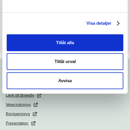
Inavelskoeff.
2.96%
Mankhöjd/korshöjd
-
Uppfödare
Black Type Breeders KB
Visa detaljer
Säljare
Black Type Breeders KB
Dag
Dag 2
Tillåt alla
Tillåt urval
Dokument
Avvisa
Katalogsida
Länk till Breedly
Veterinärintyg
Röntgenintyg
Presentation