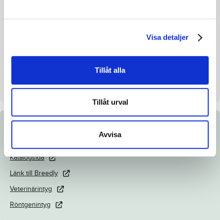
Avelsindex
106
Inavelskoeff.
10.95%
Mankhöjd/korshöjd
-
Visa detaljer
Uppfödare
Frank och Preben Sörensen
Säljare
Travdiscount, F och P Sörensen
Tillåt alla
Dag
Dag 2
Tillåt urval
Dokument
Avvisa
Katalogsida
Länk till Breedly
Veterinärintyg
Röntgenintyg