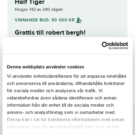
Half Tiger
Hingst
142 av 340 objekt
VINNANDE BUD:
50 000
KR
Grattis till
robert bergh
!
Budhistorik
Reg. nr.:
SE 19-3724
Denna webbplats använder cookies
Vi använder enhetsidentifierare för att anpassa innehållet
Thundrfrmdownunder
Apps
och annonserna till användarna, tillhandahålla funktioner
för sociala medier och analysera vår trafik. Vi
vidarebefordrar även sådana identifierare och annan
information från din enhet till de sociala medier och
annons- och analysföretag som vi samarbetar med.
Om hästen
Dessa kan i sin tur kombinera informationen med annan
information som du har tillhandahållit eller som de har
Hingst efter Infinitif och undan Infinitive
samlat in när du har använt deras tjänster.