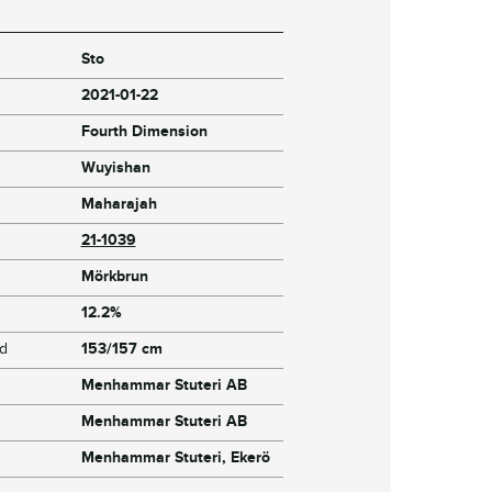
Sto
2021-01-22
Fourth Dimension
Wuyishan
Maharajah
21-1039
Mörkbrun
12.2%
jd
153/157 cm
Menhammar Stuteri AB
Menhammar Stuteri AB
Menhammar Stuteri, Ekerö