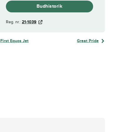
Budhistorik
Reg. nr.:
21-1039
First Equos Jet
Great Pride