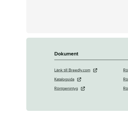
Dokument
Länk till Breedly.com
Rö
Katalogsida
Rö
Röntgenintyg
Rö