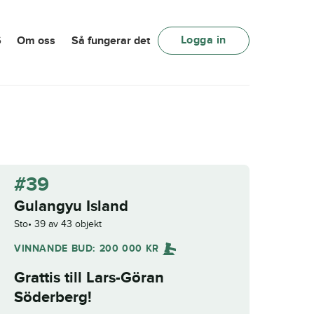
Logga in
6
Om oss
Så fungerar det
#39
Gulangyu Island
Sto
39 av 43 objekt
VINNANDE BUD:
200 000
KR
Grattis till
Lars-Göran
Söderberg
!