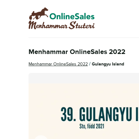
Hoppa
Hoppa
till
till
navigering
innehåll
Menhammar OnlineSales 2022
/
Menhammar OnlineSales 2022
Gulangyu Island