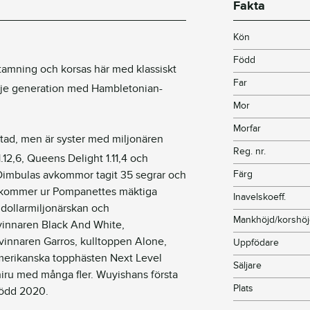
Fakta
Kön
Född
amning och korsas här med klassiskt
Far
rje generation med Hambletonian-
Mor
Morfar
rtad, men är syster med miljonären
Reg. nr.
12,6, Queens Delight 1.11,4 och
 Dimbulas avkommor tagit 35 segrar och
Färg
n kommer ur Pompanettes mäktiga
Inavelskoeff.
dollarmiljonärskan och
Mankhöjd/korshö
innaren Black And White,
svinnaren Garros, kulltoppen Alone,
Uppfödare
merikanska topphästen Next Level
Säljare
iru med många fler. Wuyishans första
Plats
född 2020.