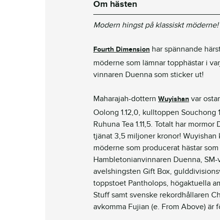
Om hästen
Modern hingst på
klassiskt möderne!
har spännande härst
Fourth Dimension
möderne som lämnar topphästar i va
vinnaren Duenna som sticker ut!
Maharajah-dottern
var osta
Wuyishan
Oolong 1.12,0, kulltoppen Souchong 1.
Ruhuna Tea 1.11,5. Totalt har mormor
tjänat 3,5 miljoner kronor! Wuyisha
möderne som producerat hästar som 
Hambletonianvinnaren Duenna, SM-v
avelshingsten Gift Box, gulddivision
toppstoet Pantholops, högaktuella a
Stuff samt svenske rekordhållaren Ch
avkomma Fujian (e. From Above) är 