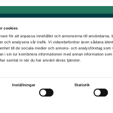
r cookies
rare för att anpassa innehållet och annonserna till användarna, t
Länkar
er och analysera vår trafik. Vi vidarebefordrar även sådana ident
 enhet till de sociala medier och annons- och analysföretag som 
om älskar trav!
Allmänna auktionsvillkor
 i sin tur kombinera informationen med annan information som
har vi skapat en
Mobilvy
e har samlat in när du har använt deras tjänster.
t ständigt bryta ny
Cookie policy
Inställningar
Statistik
ena Travronden, Mile Media, Spelvärde, Jokersystemet, Överodds