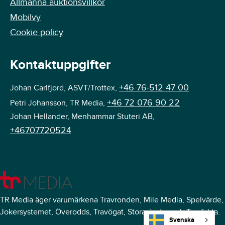
Allmänna auktionsvillkor
Mobilvy
Cookie policy
Kontaktuppgifter
+46 76-512 47 00
Johan Carlfjord, ASVT/Trottex,
+46 72 076 90 22
Petri Johansson, TR Media,
Johan Hellander, Menhammar Stuteri AB,
+46707720524
TR Media äger varumärkena Travronden, Mile Media, Spelvärde,
Jokersystemet, Överodds, Travögat, Storavinster och Travfakta.
Svenska