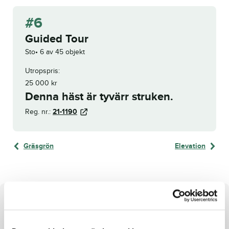
#6
Guided Tour
Sto
6 av 45 objekt
Utropspris:
25 000
kr
Denna häst är tyvärr struken.
Reg. nr.:
21-1190
Gräsgrön
Elevation
Om hästen
Korsning som Who’s Who
– möderne som Varenne!