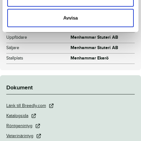
Avelsindex
116
Inavelskoeff.
11.42%
Avvisa
Mankhöjd/korshöjd
154 / 156
Uppfödare
Menhammar Stuteri AB
Säljare
Menhammar Stuteri AB
Stallplats
Menhammar Ekerö
Dokument
Länk till Breedly.com
Katalogsida
Röntgenintyg
Veterinärintyg