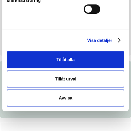
Marknadsföring
Avelsindex
105
Inavelskoeff.
12.28%
Mankhöjd/korshöjd
-
Uppfödare
Stall T.Z.
Visa detaljer
Säljare
Stefan T.Z. Melander HB
Tillåt alla
Dokument
Tillåt urval
Länk till Breedly.com
Avvisa
Ladda ned katalogsida
Veterinärintyg