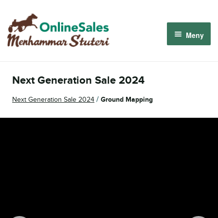
Hoppa
Hoppa
till
till
Meny
navigering
innehåll
Menhammar OnlineSales 2026
Next Generation Sale 2024
Derbyauktionen 2026
/
Next Generation Sale 2024
Ground Mapping
Om oss
Så fungerar det
Logga in