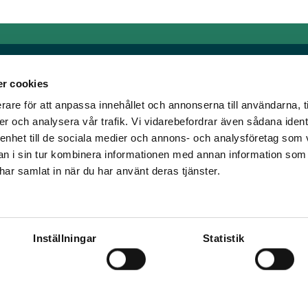
r cookies
rare för att anpassa innehållet och annonserna till användarna, t
Länkar
er och analysera vår trafik. Vi vidarebefordrar även sådana ident
 enhet till de sociala medier och annons- och analysföretag som 
om älskar trav!
Allmänna auktionsvillkor
 i sin tur kombinera informationen med annan information som
har vi skapat en
Mobilvy
e har samlat in när du har använt deras tjänster.
t ständigt bryta ny
Cookie policy
Inställningar
Statistik
ena Travronden, Mile Media, Spelvärde, Jokersystemet, Överodds