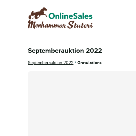
Hoppa
Hoppa
till
till
navigering
innehåll
Septemberauktion 2022
/
Septemberauktion 2022
Gratulations