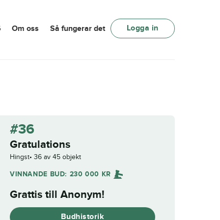
Logga in
6
Om oss
Så fungerar det
#36
Gratulations
Hingst
36 av 45 objekt
VINNANDE BUD:
230 000
KR
Grattis till
Anonym
!
Budhistorik