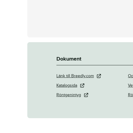
Dokument
Länk till Breedly.com
Op
Katalogsida
Ve
Röntgenintyg
Rö