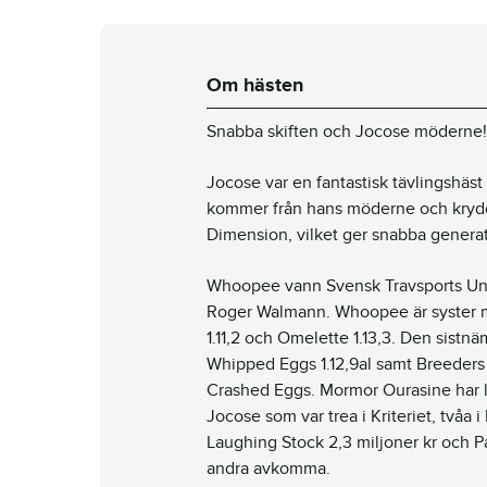
Om hästen
Snabba skiften och Jocose möderne!
Jocose var en fantastisk tävlingshäst
kommer från hans möderne och kryd
Dimension, vilket ger snabba generat
Whoopee vann Svensk Travsports Ungh
Roger Walmann. Whoopee är syster m
1.11,2 och Omelette 1.13,3. Den sist
Whipped Eggs 1.12,9al samt Breeders
Crashed Eggs. Mormor Ourasine har l
Jocose som var trea i Kriteriet, tvåa
Laughing Stock 2,3 miljoner kr och 
andra avkomma.