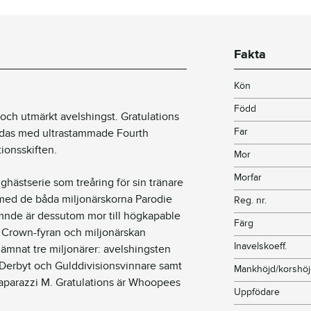
Fakta
Kön
Född
 och utmärkt avelshingst. Gratulations
Far
das med ultrastammade Fourth
ionsskiften.
Mor
Morfar
ästserie som treåring för sin tränare
ed de båda miljonärskorna Parodie
Reg. nr.
nämnde är dessutom mor till högkapable
Färg
 Crown-fyran och miljonärskan
Inavelskoeff.
ämnat tre miljonärer: avelshingsten
 i Derbyt och Gulddivisionsvinnare samt
Mankhöjd/korshö
Paparazzi M. Gratulations är Whoopees
Uppfödare