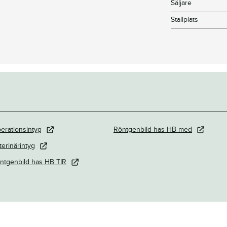
Säljare
Stallplats
erationsintyg
Röntgenbild has HB med
terinärintyg
ntgenbild has HB TIR