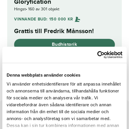
Gloryfication
Hingst
160 av 301 objekt
VINNANDE BUD:
150 000
KR
Grattis till
Fredrik Månsson
!
Budhistorik
Reg. nr.:
SE 20-3623
Denna webbplats använder cookies
Xanthis Ibiza
Jackie Simoni
Vi använder enhetsidentifierare för att anpassa innehållet
och annonserna till användarna, tillhandahålla funktioner
för sociala medier och analysera vår trafik. Vi
vidarebefordrar även sådana identifierare och annan
Om hästen
information från din enhet till de sociala medier och
annons- och analysföretag som vi samarbetar med.
Hingst e. Classic Photo u. Days of Glory ue. Easy Lover
Dessa kan i sin tur kombinera informationen med annan