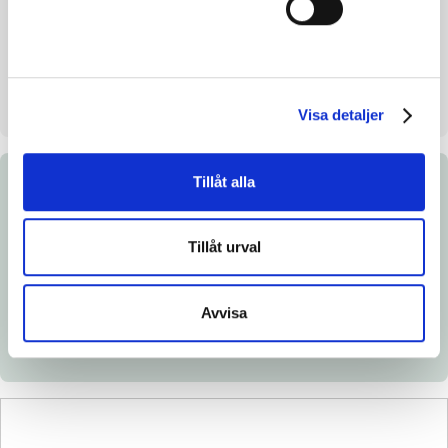
Uppfödare
-
Säljare
Eriksson Urban G
Uppstallningsplats
Vittinge
Visa detaljer
Tillåt alla
Dokument
Tillåt urval
Ladda ned katalogsida
Länk till Breedly.com
Avvisa
Veterinärintyg
Röntgenintyg