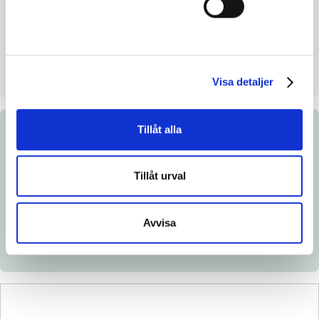
Uppfödare
Brodda Stuteri AB
Säljare
Brodda Stuteri AB
Uppstallningsplats
Brodda Stuteri AB. Skurup
Visa detaljer
Tillåt alla
Dokument
Tillåt urval
Ladda ned katalogsida
Länk till Breedly.com
Avvisa
Veterinärintyg
Röntgenintyg