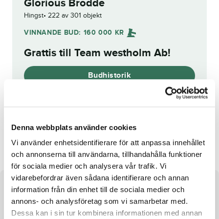
Glorious Brodde
Hingst
222 av 301 objekt
VINNANDE BUD:
160 000
KR
Grattis till
Team westholm Ab
!
Budhistorik
Reg. nr.:
SE 20-1776
Denna webbplats använder cookies
Connors Broline
The Real Eskil
Vi använder enhetsidentifierare för att anpassa innehållet
och annonserna till användarna, tillhandahålla funktioner
för sociala medier och analysera vår trafik. Vi
vidarebefordrar även sådana identifierare och annan
Om hästen
information från din enhet till de sociala medier och
annons- och analysföretag som vi samarbetar med.
Hingst e. Nuncio u. Glamour Brodda ue. Ready Cash
Dessa kan i sin tur kombinera informationen med annan