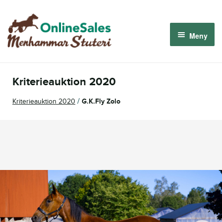
Hoppa
Hoppa
till
till
Meny
navigering
innehåll
Menhammar OnlineSales 2026
Kriterieauktion 2020
Derbyauktionen 2026
/
Kriterieauktion 2020
G.K.Fly Zolo
Om oss
Så fungerar det
Logga in