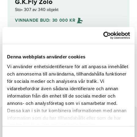
G.K.Fly Zolo
Sto
307 av 340 objekt
VINNANDE BUD:
30 000
KR
Åter
Budhistorik
Denna webbplats använder cookies
Reg. nr.:
SE 19-2345
Vi använder enhetsidentifierare för att anpassa innehållet
och annonserna till användarna, tillhandahålla funktioner
för sociala medier och analysera vår trafik. Vi
Digthislass
Hot Lane
vidarebefordrar även sådana identifierare och annan
information från din enhet till de sociala medier och
annons- och analysföretag som vi samarbetar med.
Dessa kan i sin tur kombinera informationen med annan
information som du har tillhandahållit eller som de har
Om hästen
samlat in när du har använt deras tjänster.
Sto efter Zola Boko och undan G.K.A Shininglight
S