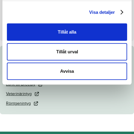
Uppfödare
Gunilla Hillerlöv Björkman
Visa detaljer
Säljare
Maniaction HB
Dag
Dag 4
Tillåt alla
Tillåt urval
Dokument
Avvisa
Katalogsida
Länk till Breedly
Veterinärintyg
Röntgenintyg