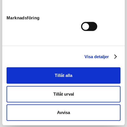
Född
2020-03-26
Far
Maharajah
Marknadsföring
Mor
Wroom Wroom
Morfar
From Above
Reg. nr.
20-1062
Färg
Mörkbrun
Visa detaljer
Avelsindex
112
Inavelskoeff.
12.19%
Tillåt alla
Mankhöjd/korshöjd
153/155
Uppfödare
Menhammar Stuteri AB
Tillåt urval
Säljare
Menhammar Stuteri AB
Stallplats
Menhammar
Avvisa
Kategori
Ettåring