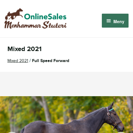
Hoppa
Hoppa
till
till
Meny
navigering
innehåll
Menhammar OnlineSales 2026
Mixed 2021
Derbyauktionen 2026
/
Mixed 2021
Full Speed Forward
Om oss
Så fungerar det
Logga in