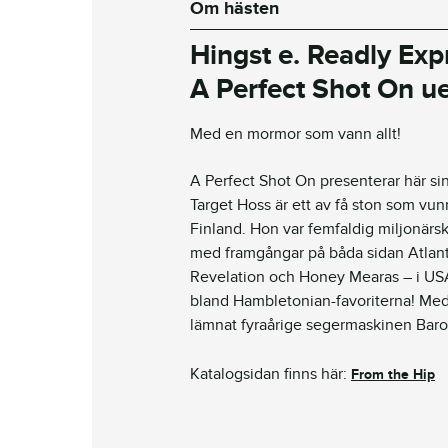
Om hästen
Hingst e.
Readly
Expr
A
Perfect
Shot
On
u
Med en mormor som vann allt!
A
Perfect
Shot
On presenterar här s
Target
Hoss
är ett av få ston som vun
Finland. Hon var femfaldig miljonärs
med framgångar på båda sidan Atlante
Revelation och
Honey
Mearas
– i US
bland
Hambletonian
-favoriterna! Me
lämnat fyraår
ige segermaskinen Baron
Katalogsidan finns här:
From the Hip