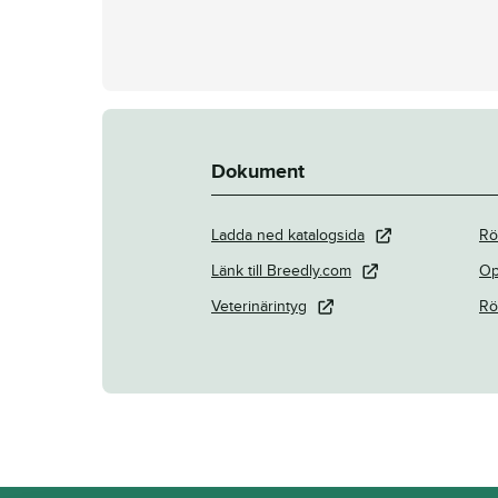
Dokument
Ladda ned katalogsida
Rö
Länk till Breedly.com
Op
Veterinärintyg
Rö