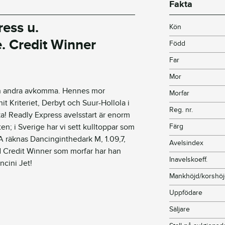
Fakta
ess u.
Kön
e
. Credit Winner
Född
Far
Mor
in andra avkomma. Hennes mor
Morfar
nit Kriteriet, Derbyt och
Suur
-Hollola i
Reg. nr.
ka!
Readly
Express avelsstart är enorm
n; i Sverige har vi sett kulltoppar som
Färg
A räknas
Dancinginthedark
M, 1.09,7,
Avelsindex
d Credit Winner som morfar har han
Inavelskoeff.
cini Jet!
Mankhöjd/korshö
Uppfödare
Säljare