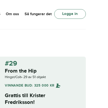
Logga in
6
Om oss
Så fungerar det
#29
From the Hip
Hingst/Colt
29 av 51 objekt
VINNANDE BUD:
325 000
KR
Grattis till
Krister
Fredriksson
!