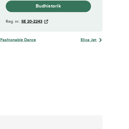
Budhistorik
Reg. nr.:
SE 20-2243
Fashionable Dance
Elica Jet