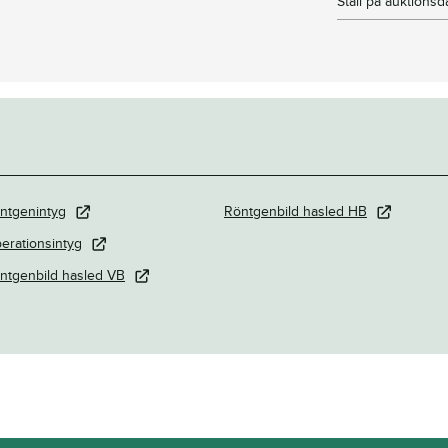
Stall på auktions
ntgenintyg
Röntgenbild hasled HB
erationsintyg
ntgenbild hasled VB