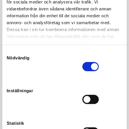
för sociala medier och analysera vår trafik. Vi
satt på Solvalla. Hennes andra, Champagne de Press
vidarebefordrar även sådana identifierare och annan
(f.2017), har travat 1.13-tid. Från Pocahontas leveranssäkra
information från din enhet till de sociala medier och
möderne!
annons- och analysföretag som vi samarbetar med.
Dessa kan i sin tur kombinera informationen med annan
Free Bar var struken vid tidigare auktion p.g.a. sårskada.
information som du har tillhandahållit eller som de har
Hon är nu friskförklarad och säljbar. Free Bar är inkörd.
samlat in när du har använt deras tjänster.
S
Nödvändig
a
m
t
Fakta
y
c
Kön
Sto
Inställningar
k
Född
2020-04-10
e
Far
Villiam
s
v
Mor
Release Party
a
Statistik
Morfar
Going Kronos
l