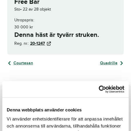
Free Bar
Sto
22 av 28 objekt
Utropspris:
30 000
kr
Denna häst är tyvärr struken.
Reg. nr.:
20-1247
Courtesan
Quadrille
Om hästen
Storebror har världsrekord!
Denna webbplats använder cookies
Vi använder enhetsidentifierare för att anpassa innehållet
Release Partys första avkomma är Announcement, som
och annonserna till användarna, tillhandahålla funktioner
håller världsrekordet för treåringar med 1.16,3a/3.140 meter,