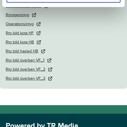
Länk till Breedly.com
Röntgenintyg
Operationsintyg
Rtg bild kota HF
Rtg bild kota HB
Rtg bild hasled HB
Rtg bild överben VF_1
Rtg bild överben VF_2
Rtg bild överben VF_3
Powered by TR Media