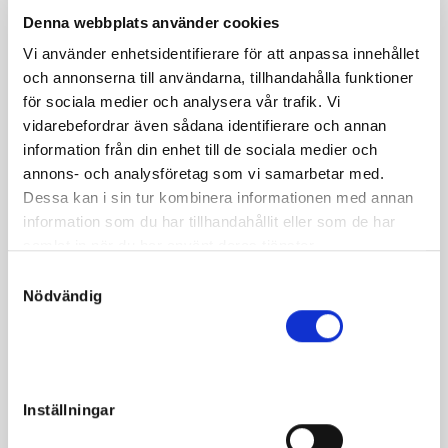
Kronos
Denna webbplats använder cookies
Vi använder enhetsidentifierare för att anpassa innehållet
Rock the Boat är en dotter till spännande Elitstoet Gambari
och annonserna till användarna, tillhandahålla funktioner
som även har lämnat Sweden Cup-vinnaren Queer Fish
för sociala medier och analysera vår trafik. Vi
4 072 200 kr *1.09,7ak, avelshingsten Micro Mesh
vidarebefordrar även sådana identifierare och annan
3 468 875 kr 1.10,2ak och Prawns 2 129 550 kr 1.10,5ak.
information från din enhet till de sociala medier och
Flotilla är spännande korsad med 3×3 på Viking Kronos!
annons- och analysföretag som vi samarbetar med.
Dessa kan i sin tur kombinera informationen med annan
information som du har tillhandahållit eller som de har
samlat in när du har använt deras tjänster.
S
Fakta
Nödvändig
a
m
Kön
Hingst
t
Född
2020-05-05
y
Far
Readly Express
c
Inställningar
k
Mor
Rock the Boat
e