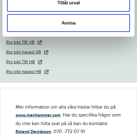
Tillåt urval
Länk till Breedly.com
Veterinärintyg
Röntgenintyg
Avvisa
Operationsintyg
Rtg bild TIR VB
Rtg bild hasled VB
Rtg bild TIR HB
Rtg bild hasled HB
Mer information om alla våra hästar hittar du på
. Har du specifika frågor som
www.menhammar.com
du inte kan hitta svar på så kan du kontakta
, 070 -772 07 91.
Roland Davidsson