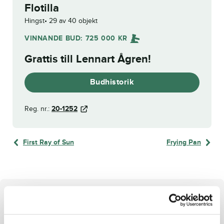
Flotilla
Hingst
29 av 40 objekt
VINNANDE BUD:
725 000
KR
Grattis till
Lennart Ågren
!
Budhistorik
Reg. nr.:
20-1252
First Ray of Sun
Frying Pan
Om hästen
Hingst
e. Readly Express u. Rock the Boat ue. Going