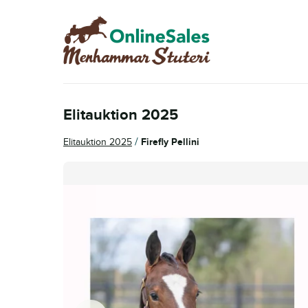
Hoppa
Hoppa
till
till
navigering
innehåll
Elitauktion 2025
/
Elitauktion 2025
Firefly Pellini