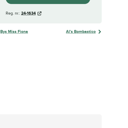
Reg. nr.:
24-1634
Bys Miss Fiona
Al's Bombastico