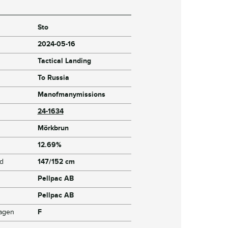
Sto
2024-05-16
Tactical Landing
To Russia
Manofmanymissions
24-1634
Mörkbrun
12.69%
jd
147/152 cm
Pellpac AB
Pellpac AB
dagen
F