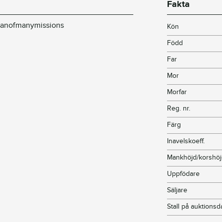
Fakta
 Manofmanymissions
Kön
Född
Far
Mor
Morfar
Reg. nr.
Färg
Inavelskoeff.
Mankhöjd/korshö
Uppfödare
Säljare
Stall på auktions