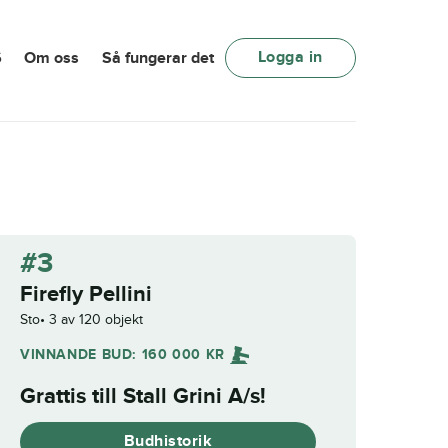
Logga in
6
Om oss
Så fungerar det
#3
Firefly Pellini
Sto
3 av 120 objekt
VINNANDE BUD:
160 000
KR
Grattis till
Stall Grini A/s
!
Budhistorik