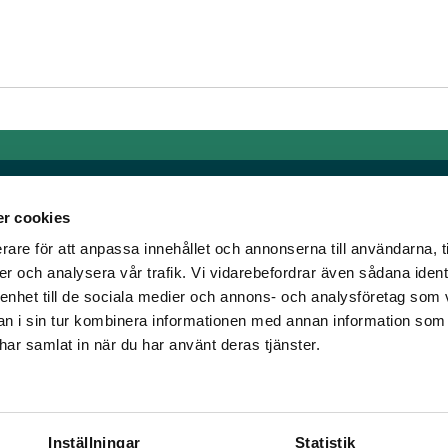
r cookies
rare för att anpassa innehållet och annonserna till användarna, t
Länkar
er och analysera vår trafik. Vi vidarebefordrar även sådana ident
 enhet till de sociala medier och annons- och analysföretag som 
om älskar trav!
Allmänna auktionsvillkor
 i sin tur kombinera informationen med annan information som
har vi skapat en
Mobilvy
e har samlat in när du har använt deras tjänster.
t ständigt bryta ny
Cookie policy
Inställningar
Statistik