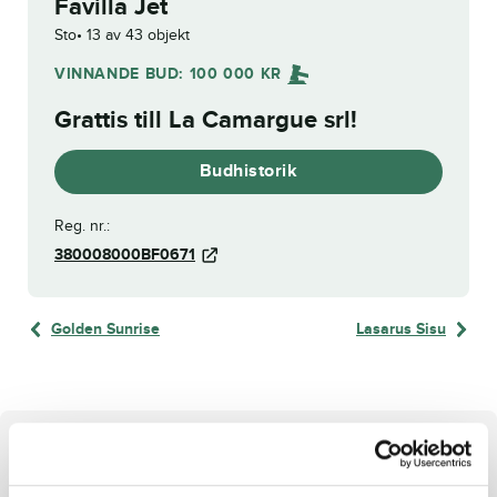
Favilla Jet
Sto
13 av 43 objekt
VINNANDE BUD:
100 000
KR
Grattis till
La Camargue srl
!
Budhistorik
Reg. nr.:
380008000BF0671
Golden Sunrise
Lasarus Sisu
Om hästen