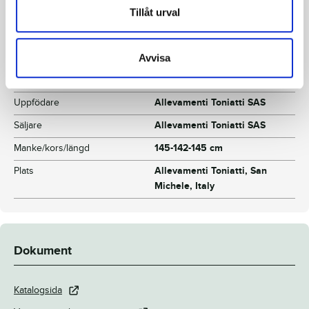
Morfar
Pine Chip
Tillåt urval
Reg. nr.
380008000BF0671
Färg
Brun
Avvisa
Inavelskoeff.
-
Uppfödare
Allevamenti Toniatti SAS
Säljare
Allevamenti Toniatti SAS
Manke/kors/längd
145-142-145 cm
Plats
Allevamenti Toniatti, San
Michele, Italy
Dokument
Katalogsida