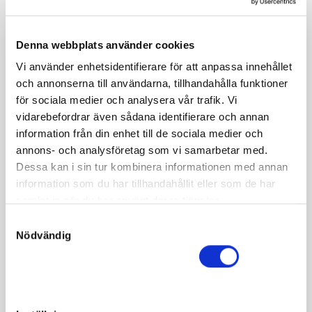
Om hästen
Hingst e. Nuncio u. Takeaway ue. Viking Kronos
Denna webbplats använder cookies
Vi använder enhetsidentifierare för att anpassa innehållet
Takeaway 592 400 kr 1.13,3m kommer ur
och annonserna till användarna, tillhandahålla funktioner
Stochampionatvinnaren Pay the Bills starka stolinje. Hon
för sociala medier och analysera vår trafik. Vi
vann själv åtta lopp, däribland Svensk Travsports
vidarebefordrar även sådana identifierare och annan
Unghästserie som treåring. Det här är hennes andra
information från din enhet till de sociala medier och
avkomma och Nuncio har fått en lysande start som
annons- och analysföretag som vi samarbetar med.
avelshingst. Hans äldsta kull är född 2019 och starten för
Dessa kan i sin tur kombinera informationen med annan
honom på andra sidan Atlanten har varit imponerande.
information som du har tillhandahållit eller som de har
samlat in när du har använt deras tjänster.
S
Nödvändig
a
Fakta
m
t
Kön
Hingst
y
c
Född
2020-08-04