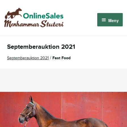
Hoppa
Hoppa
till
till
Meny
navigering
innehåll
Menhammar OnlineSales 2026
Septemberauktion 2021
Derbyauktionen 2026
/
Septemberauktion 2021
Fast Food
Om oss
Så fungerar det
Logga in