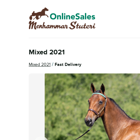
Hoppa
Hoppa
till
till
navigering
innehåll
Mixed 2021
/
Mixed 2021
Fast Delivery