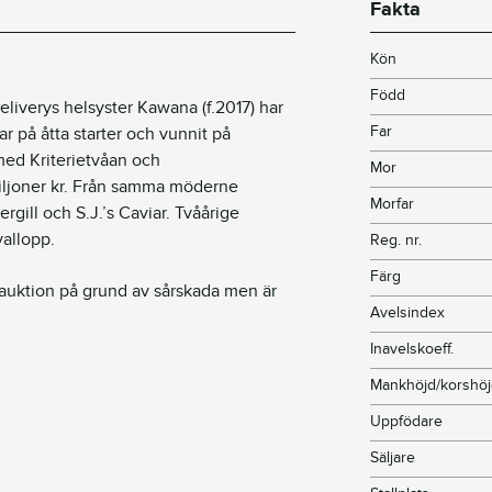
Fakta
Kön
Född
liverys helsyster Kawana (f.2017) har
Far
ar på åtta starter och vunnit på
 med Kriterietvåan och
Mor
iljoner kr. Från samma möderne
Morfar
ill och S.J.’s Caviar. Tvåårige
vallopp.
Reg. nr.
Färg
e auktion på grund av sårskada men är
Avelsindex
Inavelskoeff.
Mankhöjd/korshö
Uppfödare
Säljare