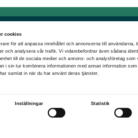
r cookies
rare för att anpassa innehållet och annonserna till användarna, t
Länkar
er och analysera vår trafik. Vi vidarebefordrar även sådana ident
 enhet till de sociala medier och annons- och analysföretag som 
om älskar trav!
Allmänna auktionsvillkor
 i sin tur kombinera informationen med annan information som
har vi skapat en
Mobilvy
e har samlat in när du har använt deras tjänster.
t ständigt bryta ny
Cookie policy
Inställningar
Statistik
ena Travronden, Mile Media, Spelvärde, Jokersystemet, Överodds