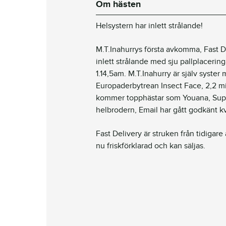
Om hästen
Helsystern har inlett strålande!
M.T.Inahurrys första avkomma, Fast De
inlett strålande med sju pallplacering
1.14,5am. M.T.Inahurry är själv syster
Europaderbytrean Insect Face, 2,2 m
kommer topphästar som Youana, Superg
helbrodern, Email har gått godkänt k
Fast Delivery är struken från tidigar
nu friskförklarad och kan säljas.