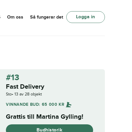
Logga in
6
Om oss
Så fungerar det
#13
Fast Delivery
Sto
13 av 28 objekt
VINNANDE BUD:
65 000
KR
Grattis till
Martina Gylling
!
Budhistorik