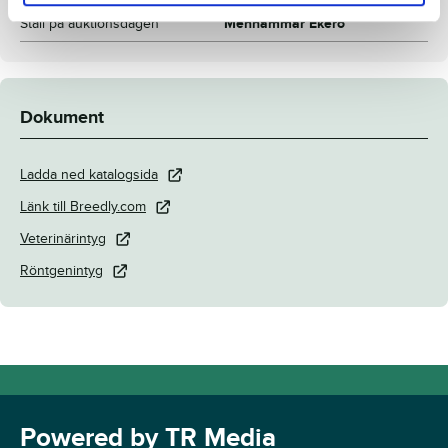
Stall på auktionsdagen
Menhammar Ekerö
Dokument
Ladda ned katalogsida
Länk till Breedly.com
Veterinärintyg
Röntgenintyg
Powered by TR Media