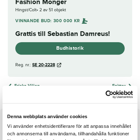
Fashion Monger
Hingst/Colt
2 av 51 objekt
VINNANDE BUD:
300 000
KR
Grattis till
Sebastian Damreus
!
Budhistorik
Reg. nr.:
SE 20-2228
Friska Viljan
Fnitter
Denna webbplats använder cookies
Om hästen
Vi använder enhetsidentifierare för att anpassa innehållet
H
ingst
e.
Panne
de
Moteur
u.
och annonserna till användarna, tillhandahålla funktioner