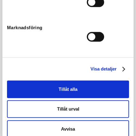
Fakta
Kön
Hingst/Colt
Marknadsföring
Född
2020-04-28
Far
Panne de Moteur
Mor
Tunika
Morfar
Zola Boko
Visa detaljer
Reg. nr.
SE 20-2228
Färg
Brun
Tillåt alla
Avelsindex
116
Inavelskoeff.
11.25%
Tillåt urval
Mankhöjd/korshöjd
149/152 cm
Uppfödare
Menhammar Stuteri AB
Avvisa
Säljare
Menhammar Stuteri AB