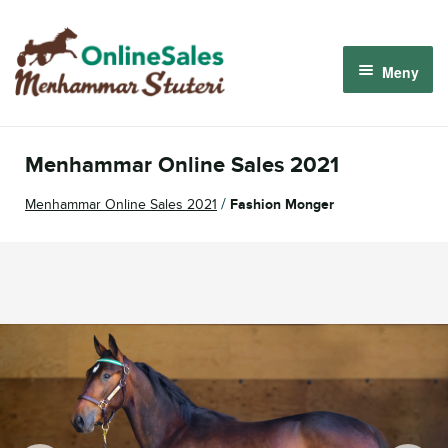
Hoppa
Hoppa
till
till
Meny
navigering
innehåll
Menhammar OnlineSales 2026
Menhammar Online Sales 2021
Derbyauktionen 2026
/
Menhammar Online Sales 2021
Fashion Monger
Om oss
Så fungerar det
Logga in